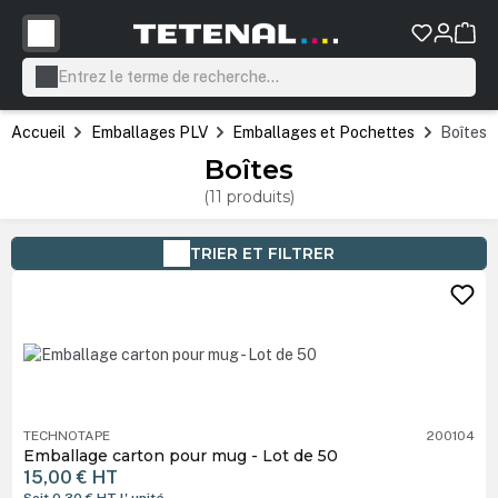
tenu principal
Accueil
Emballages PLV
Emballages et Pochettes
Boîtes
Boîtes
(11 produits)
TRIER ET FILTRER
TECHNOTAPE
200104
Emballage carton pour mug - Lot de 50
15,00 €
HT
Soit 0,30 €
HT
l' unité