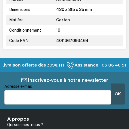
Dimensions
430 x 315 x 35 mm
Matière
Carton
Conditionnement
10
Code EAN
4011367093464
Livraison offerte dès 399€ HT
Assistance 03 86 40 91 
Inscrivez-vous à notre newsletter
Adresse e-mail
*
OK
A propos
Qui sommes-nous ?