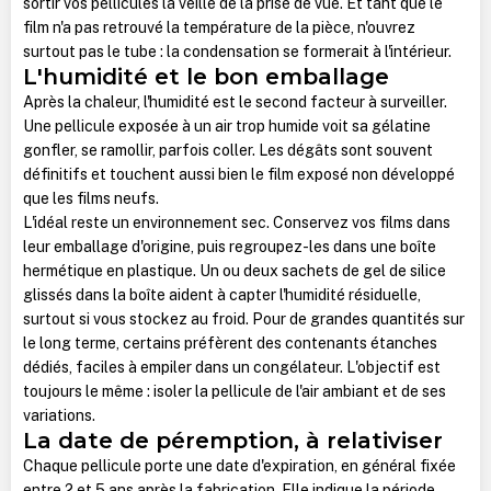
sortir vos pellicules la veille de la prise de vue. Et tant que le
film n'a pas retrouvé la température de la pièce, n'ouvrez
surtout pas le tube : la condensation se formerait à l'intérieur.
L'humidité et le bon emballage
Après la chaleur, l'humidité est le second facteur à surveiller.
Une pellicule exposée à un air trop humide voit sa gélatine
gonfler, se ramollir, parfois coller. Les dégâts sont souvent
définitifs et touchent aussi bien le film exposé non développé
que les films neufs.
L'idéal reste un environnement sec. Conservez vos films dans
leur emballage d'origine, puis regroupez-les dans une boîte
hermétique en plastique. Un ou deux sachets de gel de silice
glissés dans la boîte aident à capter l'humidité résiduelle,
surtout si vous stockez au froid. Pour de grandes quantités sur
le long terme, certains préfèrent des contenants étanches
dédiés, faciles à empiler dans un congélateur. L'objectif est
toujours le même : isoler la pellicule de l'air ambiant et de ses
variations.
La date de péremption, à relativiser
Chaque pellicule porte une date d'expiration, en général fixée
entre 2 et 5 ans après la fabrication. Elle indique la période