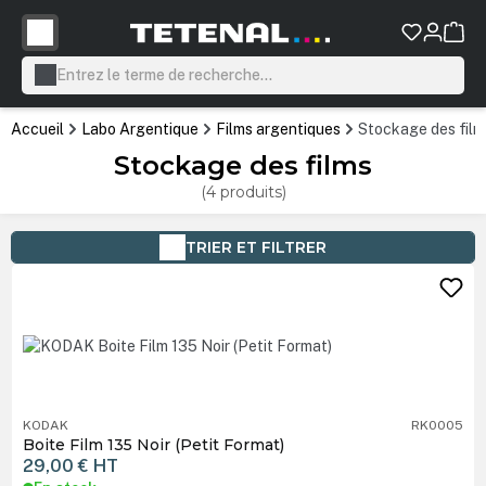
tenu principal
Accueil
Labo Argentique
Films argentiques
Stockage des film
Stockage des films
(4 produits)
TRIER ET FILTRER
KODAK
RK0005
Boite Film 135 Noir (Petit Format)
29,00 €
HT