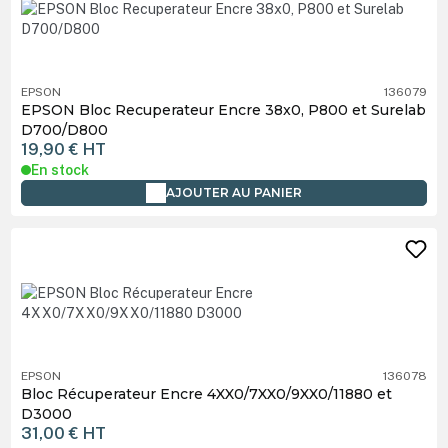
EPSON
136079
EPSON Bloc Recuperateur Encre 38x0, P800 et Surelab
D700/D800
19,90 €
HT
En stock
AJOUTER AU PANIER
EPSON
136078
Bloc Récuperateur Encre 4XX0/7XX0/9XX0/11880 et
D3000
31,00 €
HT