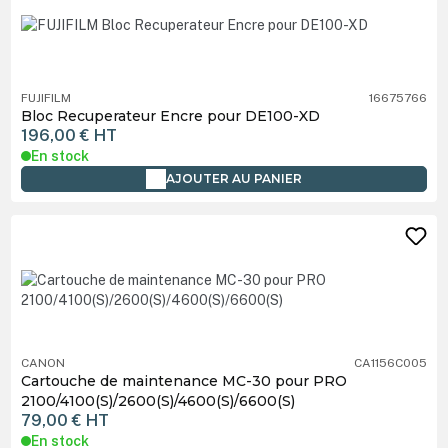
FUJIFILM
16675766
Bloc Recuperateur Encre pour DE100-XD
196,00 €
HT
En stock
AJOUTER AU PANIER
CANON
CA1156C005
Cartouche de maintenance MC-30 pour PRO
2100/4100(S)/2600(S)/4600(S)/6600(S)
79,00 €
HT
En stock