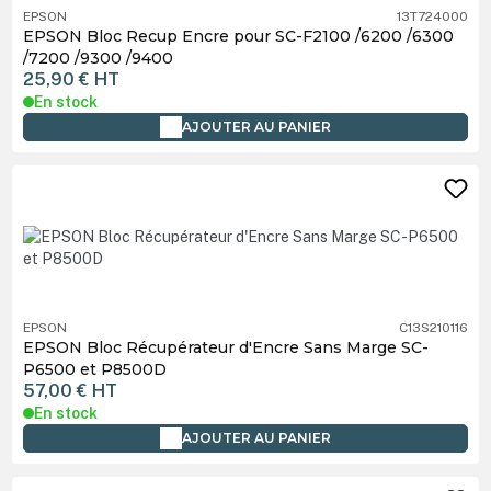
EPSON
13T724000
EPSON Bloc Recup Encre pour SC-F2100 /6200 /6300
/7200 /9300 /9400
25,90 €
HT
En stock
AJOUTER AU PANIER
EPSON
C13S210116
EPSON Bloc Récupérateur d'Encre Sans Marge SC-
P6500 et P8500D
57,00 €
HT
En stock
AJOUTER AU PANIER