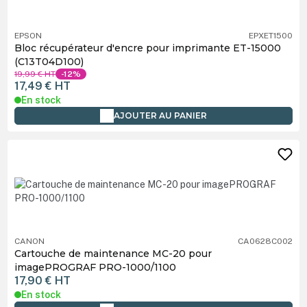
EPSON
EPXET1500
Bloc récupérateur d'encre pour imprimante ET-15000
(C13T04D100)
19,99 €
HT
-12%
17,49 €
HT
En stock
AJOUTER AU PANIER
CANON
CA0628C002
Cartouche de maintenance MC-20 pour
imagePROGRAF PRO-1000/1100
17,90 €
HT
En stock