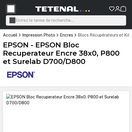
tenu principal
Accueil
Impression Photo
Encres
Blocs Récupérateurs et Kit
EPSON - EPSON Bloc
Recuperateur Encre 38x0, P800
et Surelab D700/D800
Ignorer la galerie d'images