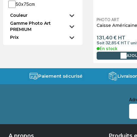
50x75cm
60x90cm
Couleur
PHOTO ART
Gamme Photo Art
Caisse Américaine
PREMIUM
131,40 €
HT
Prix
Soit 32,85 €
HT
l' un
En stock
AJOU
Paiement sécurisé
Livraiso
Adr
A propos
Produits e