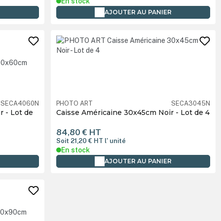
En stock
R
AJOUTER AU PANIER
SECA4060N
PHOTO ART
SECA3045N
 - Lot de
Caisse Américaine 30x45cm Noir - Lot de 4
84,80 €
HT
Soit 21,20 €
HT
l' unité
En stock
R
AJOUTER AU PANIER