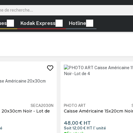
ues
Kodak Express
Hotline
SECA2030N
PHOTO ART
 20x30cm Noir - Lot de
Caisse Américaine 15x20cm Noir 
48,00 €
HT
té
Soit 12,00 €
HT
l' unité