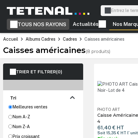
recherche
Passer à la navigation principale
Actualités
Nos Marq
TOUS NOS RAYONS
Accueil
Albums Cadres
Cadres
Caisses américaines
Caisses américaines
(8 produits)
TRIER ET FILTRER
(0)
Tri
Meilleures ventes
PHOTO ART
Caisse Américaine
Nom A-Z
4
Nom Z-A
61,40 €
HT
Soit 15,35 €
HT
l' uni
Prix croissant