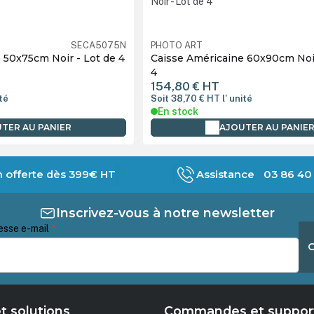
SECA5075N
PHOTO ART
 50x75cm Noir - Lot de 4
Caisse Américaine 60x90cm Noir
4
154,80 €
HT
ité
Soit 38,70 €
HT
l' unité
En stock
TER AU PANIER
AJOUTER AU PANIE
n offerte dès 399€ HT
Assistance 03 86 40 
Inscrivez-vous à notre newsletter
esse e-mail
*
t solutions
Commandes et suppor