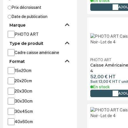
En stock
AJOU
Prix décroissant
Date de publication
Marque
PHOTO ART
Type de produit
Cadre caisse américaine
PHOTO ART
Format
Caisse Américaine
15x20cm
4
52,00 €
HT
20x20cm
Soit 13,00 €
HT
l' uni
En stock
20x30cm
AJOU
30x30cm
30x45cm
40x60cm