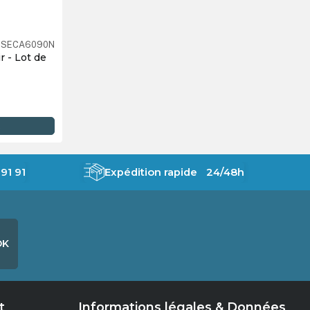
SECA6090N
 - Lot de
R
91 91
Expédition rapide 24/48h
OK
t
Informations légales & Données