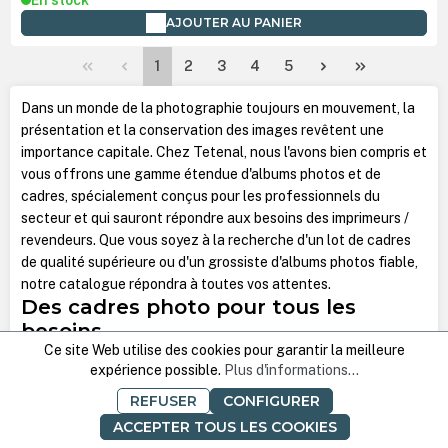
AJOUTER AU PANIER
Page
Page
Page
Page
Page
1
2
3
4
5
Dans un monde de la photographie toujours en mouvement, la
présentation et la conservation des images revêtent une
importance capitale. Chez Tetenal, nous l'avons bien compris et
vous offrons une gamme étendue d'albums photos et de
cadres, spécialement conçus pour les professionnels du
secteur et qui sauront répondre aux besoins des imprimeurs /
revendeurs. Que vous soyez à la recherche d'un lot de cadres
de qualité supérieure ou d'un grossiste d'albums photos fiable,
notre catalogue répondra à toutes vos attentes.
Des cadres photo pour tous les
besoins
Ce site Web utilise des cookies pour garantir la meilleure
expérience possible.
Plus d'informations...
Nos cadres photo ont été soigneusement choisis pour les
professionnels désirant mettre en valeur leurs œuvres. Chaque
REFUSER
CONFIGURER
cadre et gamme de cadre est sélectionné pour sa qualité et
ACCEPTER TOUS LES COOKIES
son esthétique, après consultation auprès de nos clients