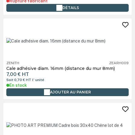
Rupture fabricant
DÉTAILS
ZENITH
ZEARH009
Cale adhésive diam. 16mm (distance du mur 8mm)
7,00 €
HT
Soit 0,70 €
HT
l' unité
En stock
AJOUTER AU PANIER