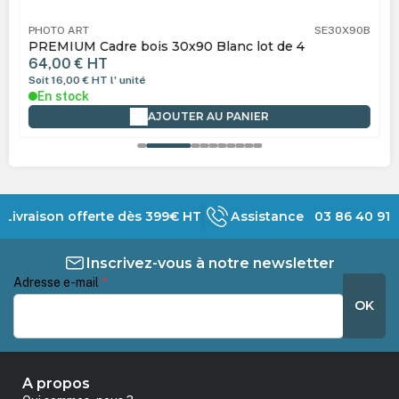
PHOTO ART
SE30X90B
PREMIUM Cadre bois 30x90 Blanc lot de 4
64,00 €
HT
Soit 16,00 €
HT
l' unité
En stock
AJOUTER AU PANIER
Livraison offerte dès 399€ HT
Assistance 03 86 40 91 
Inscrivez-vous à notre newsletter
Adresse e-mail
*
OK
A propos