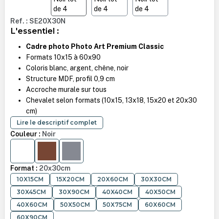
Ref. : SE20X30N
L'essentiel :
Cadre photo Photo Art Premium Classic
Formats 10x15 à 60x90
Coloris blanc, argent, chêne, noir
Structure MDF, profil 0,9 cm
Accroche murale sur tous
Chevalet selon formats (10x15, 13x18, 15x20 et 20x30
cm)
Lire le descriptif complet
Couleur :
Noir
BLANC
CHÊNE
ARGENT
Format :
20x30cm
10X15CM
15X20CM
20X60CM
30X30CM
30X45CM
30X90CM
40X40CM
40X50CM
40X60CM
50X50CM
50X75CM
60X60CM
60X90CM