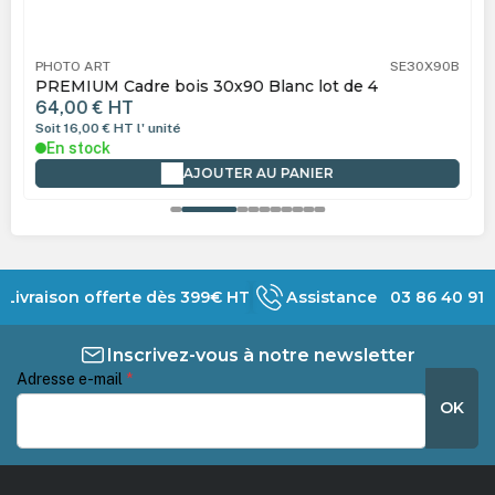
PHOTO ART
SE30X90B
PREMIUM Cadre bois 30x90 Blanc lot de 4
64,00 €
HT
Soit 16,00 €
HT
l' unité
En stock
AJOUTER AU PANIER
Livraison offerte dès 399€ HT
Assistance 03 86 40 91 
Inscrivez-vous à notre newsletter
Adresse e-mail
*
OK