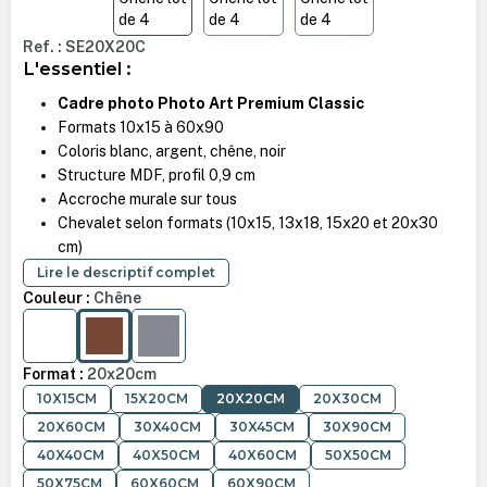
Ref. : SE20X20C
L'essentiel :
Cadre photo Photo Art Premium Classic
Formats 10x15 à 60x90
Coloris blanc, argent, chêne, noir
Structure MDF, profil 0,9 cm
Accroche murale sur tous
Chevalet selon formats (10x15, 13x18, 15x20 et 20x30
cm)
Lire le descriptif complet
Couleur :
Chêne
BLANC
CHÊNE
ARGENT
Format :
20x20cm
10X15CM
15X20CM
20X20CM
20X30CM
20X60CM
30X40CM
30X45CM
30X90CM
40X40CM
40X50CM
40X60CM
50X50CM
50X75CM
60X60CM
60X90CM