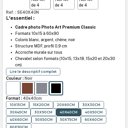
Ref. : SE40X40N
L'essentiel :
Cadre photo Photo Art Premium Classic
Formats 10x15 à 60x90
Coloris blanc, argent, chêne, noir
Structure MDF, profil 0,9 cm
Accroche murale sur tous
Chevalet selon formats (10x15, 13x18, 15x20 et 20x30
cm)
Lire le descriptif complet
Couleur :
Noir
BLANC
CHÊNE
ARGENT
NOIR
Format :
40x40cm
10X15CM
15X20CM
20X60CM
30X30CM
30X45CM
30X90CM
40X40CM
40X50CM
40X60CM
50X50CM
50X75CM
60X60CM
60X90CM