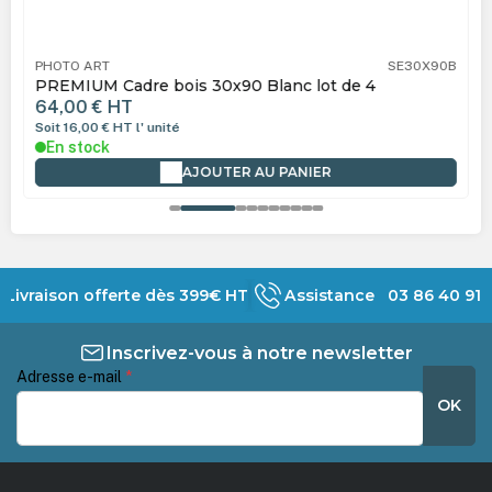
PHOTO ART
SE30X90B
PREMIUM Cadre bois 30x90 Blanc lot de 4
64,00 €
HT
Soit 16,00 €
HT
l' unité
En stock
AJOUTER AU PANIER
Livraison offerte dès 399€ HT
Assistance 03 86 40 91 
Inscrivez-vous à notre newsletter
Adresse e-mail
*
OK