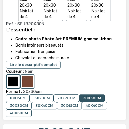
Ref. : SEUR20X30N
L'essentiel :
Cadre photo Photo Art PREMIUM gamme Urban
Bords intérieurs biseautés
Fabrication française
Chevalet et accroche murale
Lire le descriptif complet
Couleur :
Noir
NOIR
CHÊNE
Format :
20x30cm
10X15CM
15X20CM
20X20CM
20X30CM
30X30CM
30X40CM
30X45CM
40X40CM
40X60CM