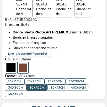
Ref. : SEUR30X40C
L'essentiel :
Cadre photo Photo Art PREMIUM gamme Urban
Bords intérieurs biseautés
Fabrication française
Chevalet et accroche murale
Lire le descriptif complet
Couleur :
Chêne
NOIR
CHÊNE
Format :
30x40cm
10X15CM
15X20CM
20X20CM
20X30CM
30X30CM
30X40CM
30X45CM
40X40CM
40X60CM