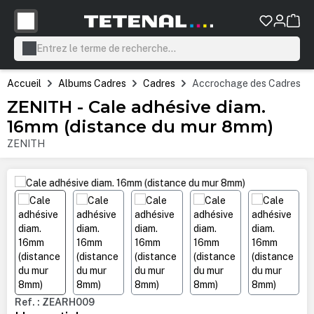
tenu principal
Accueil
Albums Cadres
Cadres
Accrochage des Cadres
ZENITH - Cale adhésive diam.
16mm (distance du mur 8mm)
ZENITH
Ignorer la galerie d'images
Ref. : ZEARH009