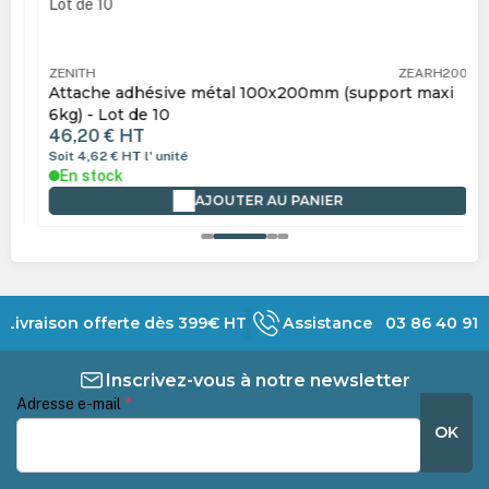
ZENITH
ZEARH200
Attache adhésive métal 100x200mm (support maxi
6kg) - Lot de 10
46,20 €
HT
Soit 4,62 €
HT
l' unité
En stock
AJOUTER AU PANIER
Livraison offerte dès 399€ HT
Assistance 03 86 40 91 
Inscrivez-vous à notre newsletter
Adresse e-mail
*
OK