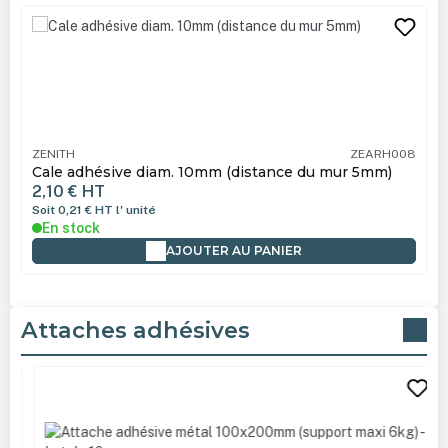
Ignorer la galerie de produits
ZENITH
ZEARH008
Cale adhésive diam. 10mm (distance du mur 5mm)
2,10 €
HT
Soit 0,21 €
HT
l' unité
En stock
AJOUTER AU PANIER
Attaches adhésives
Ignorer la galerie de produits