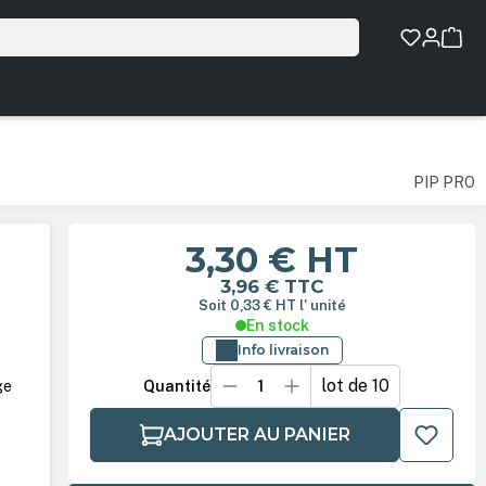
PIP PRO
3,30 €
HT
3,96 €
TTC
Soit 0,33 €
HT
l' unité
En stock
Info livraison
lot de 10
ge
Quantité
AJOUTER AU PANIER