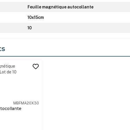
Feuille magnétique autocollante
10x15cm
10
ts
its
MBFMA20X30
tocollante