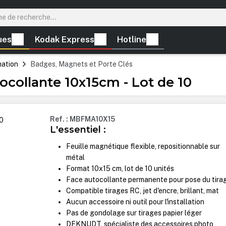
ues
Kodak Express
Hotline
mation
Badges, Magnets et Porte Clés
ocollante 10x15cm - Lot de 10
Ref. : MBFMA10X15
L'essentiel :
Feuille magnétique flexible, repositionnable sur
métal
Format 10x15 cm, lot de 10 unités
Face autocollante permanente pour pose du tira
Compatible tirages RC, jet d'encre, brillant, mat
Aucun accessoire ni outil pour l'installation
Pas de gondolage sur tirages papier léger
DEKNUDT, spécialiste des accessoires photo