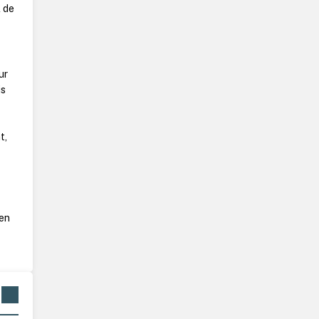
l de
ur
is
t,
 en