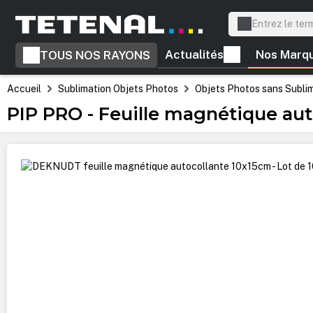
recherche
Passer à la navigation principale
Actualités
Nos Marq
TOUS NOS RAYONS
Accueil
Sublimation Objets Photos
Objets Photos sans Subli
PIP PRO - Feuille magnétique aut
Ignorer la galerie d'images