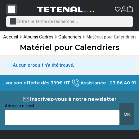
tenu principal
Accueil
Albums Cadres
Calendriers
Matériel pour Calendriers
Matériel pour Calendriers
Aucun produit n'a été trouvé.
Livraison offerte dès 399€ HT
Assistance 03 86 40 91 
Inscrivez-vous à notre newsletter
Adresse e-mail
*
OK