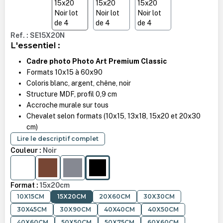
Ref. : SE15X20N
L'essentiel :
Cadre photo Photo Art Premium Classic
Formats 10x15 à 60x90
Coloris blanc, argent, chêne, noir
Structure MDF, profil 0,9 cm
Accroche murale sur tous
Chevalet selon formats (10x15, 13x18, 15x20 et 20x30
cm)
Lire le descriptif complet
Couleur :
Noir
BLANC
CHÊNE
ARGENT
NOIR
Format :
15x20cm
10X15CM
15X20CM
20X60CM
30X30CM
30X45CM
30X90CM
40X40CM
40X50CM
40X60CM
50X50CM
50X75CM
60X60CM