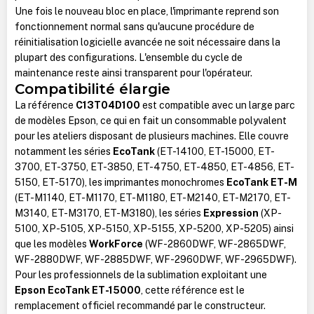
Une fois le nouveau bloc en place, l'imprimante reprend son
fonctionnement normal sans qu'aucune procédure de
réinitialisation logicielle avancée ne soit nécessaire dans la
plupart des configurations. L'ensemble du cycle de
maintenance reste ainsi transparent pour l'opérateur.
Compatibilité élargie
La référence
C13T04D100
est compatible avec un large parc
de modèles Epson, ce qui en fait un consommable polyvalent
pour les ateliers disposant de plusieurs machines. Elle couvre
notamment les séries
EcoTank
(ET-14100, ET-15000, ET-
3700, ET-3750, ET-3850, ET-4750, ET-4850, ET-4856, ET-
5150, ET-5170), les imprimantes monochromes
EcoTank ET-M
(ET-M1140, ET-M1170, ET-M1180, ET-M2140, ET-M2170, ET-
M3140, ET-M3170, ET-M3180), les séries
Expression
(XP-
5100, XP-5105, XP-5150, XP-5155, XP-5200, XP-5205) ainsi
que les modèles
WorkForce
(WF-2860DWF, WF-2865DWF,
WF-2880DWF, WF-2885DWF, WF-2960DWF, WF-2965DWF).
Pour les professionnels de la sublimation exploitant une
Epson EcoTank ET-15000
, cette référence est le
remplacement officiel recommandé par le constructeur.