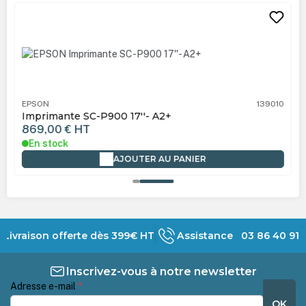
Ignorer la galerie de produits
EPSON
139010
Imprimante SC-P900 17''- A2+
869,00 €
HT
En stock
AJOUTER AU PANIER
Livraison offerte dès 399€ HT
Assistance 03 86 40 91 
Inscrivez-vous à notre newsletter
Adresse e-mail
*
OK