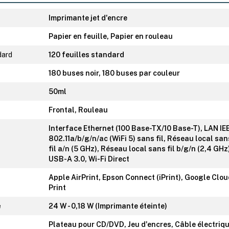
Imprimante jet d'encre
Papier en feuille, Papier en rouleau
dard
120 feuilles standard
180 buses noir, 180 buses par couleur
50ml
Frontal, Rouleau
Interface Ethernet (100 Base-TX/10 Base-T), LAN IE
802.11a/b/g/n/ac (WiFi 5) sans fil, Réseau local san
fil a/n (5 GHz), Réseau local sans fil b/g/n (2,4 GHz
USB-A 3.0, Wi-Fi Direct
Apple AirPrint, Epson Connect (iPrint), Google Clo
Print
e
24 W - 0,18 W (Imprimante éteinte)
Plateau pour CD/DVD, Jeu d'encres, Câble électriqu