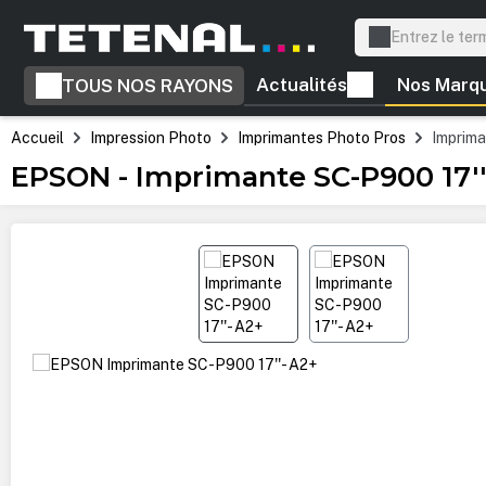
recherche
Passer à la navigation principale
Actualités
Nos Marq
TOUS NOS RAYONS
Accueil
Impression Photo
Imprimantes Photo Pros
Imprima
EPSON - Imprimante SC-P900 17''
Ignorer la galerie d'images