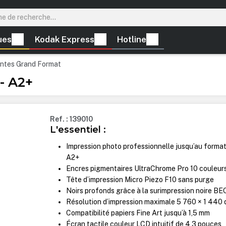
ues
Kodak Express
Hotline
ntes Grand Format
- A2+
Ref. : 139010
L'essentiel :
Impression photo professionnelle jusqu’au forma
A2+
Encres pigmentaires UltraChrome Pro 10 couleur
Tête d’impression Micro Piezo F10 sans purge
Noirs profonds grâce à la surimpression noire BE
Résolution d’impression maximale 5 760 × 1 440 
Compatibilité papiers Fine Art jusqu’à 1,5 mm
Écran tactile couleur LCD intuitif de 4,3 pouces