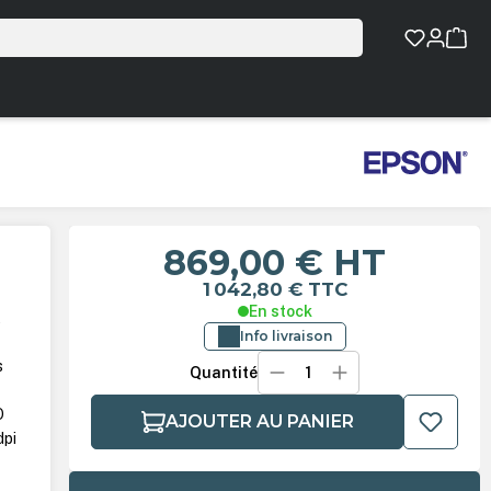
869,00 €
HT
1 042,80 €
TTC
En stock
t
Info livraison
s
Quantité
O
AJOUTER AU PANIER
dpi