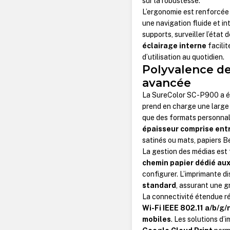
sur la robustesse.
L’ergonomie est renforcée
une navigation fluide et int
supports, surveiller l’état
éclairage interne
facilit
d’utilisation au quotidien.
Polyvalence des
avancée
La SureColor SC-P900 a été
prend en charge une larg
que des formats personnal
épaisseur comprise ent
satinés ou mats, papiers B
La gestion des médias est 
chemin papier dédié aux
configurer. L’imprimante d
standard
, assurant une g
La connectivité étendue 
Wi-Fi IEEE 802.11 a/b/g/
mobiles
. Les solutions d’