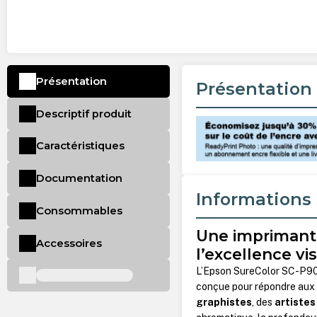
Présentation
Présentation
Descriptif produit
Caractéristiques
Documentation
Informations 
Consommables
Une imprimant
Accessoires
l’excellence vi
L’Epson SureColor SC-P900
conçue pour répondre aux 
graphistes
, des
artistes