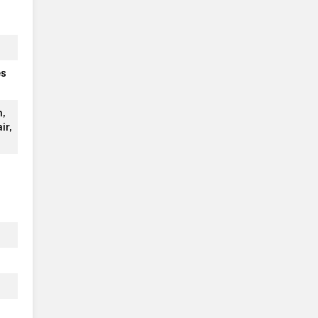
es
n,
ir,