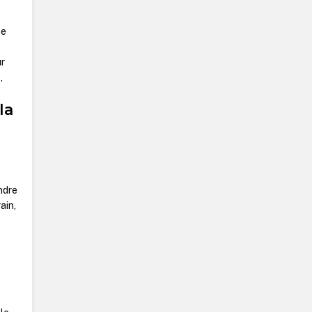
me
ur
,
la
ndre
ain,
s