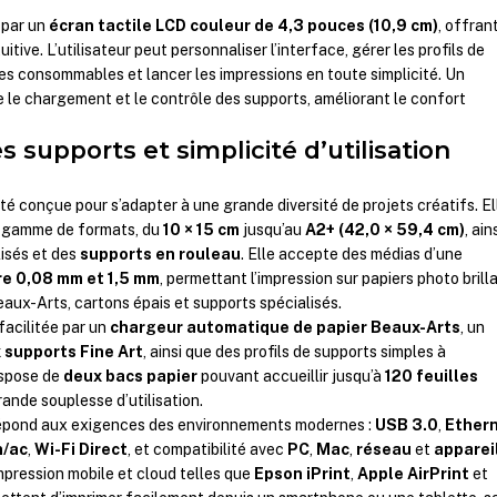
 par un
écran tactile LCD couleur de 4,3 pouces (10,9 cm)
, offran
uitive. L’utilisateur peut personnaliser l’interface, gérer les profils de
 des consommables et lancer les impressions en toute simplicité. Un
e le chargement et le contrôle des supports, améliorant le confort
 supports et simplicité d’utilisation
 conçue pour s’adapter à une grande diversité de projets créatifs. El
e gamme de formats, du
10 × 15 cm
jusqu’au
A2+ (42,0 × 59,4 cm)
, ain
isés et des
supports en rouleau
. Elle accepte des médias d’une
re 0,08 mm et 1,5 mm
, permettant l’impression sur papiers photo brill
eaux-Arts, cartons épais et supports spécialisés.
facilitée par un
chargeur automatique de papier Beaux-Arts
, un
 supports Fine Art
, ainsi que des profils de supports simples à
ispose de
deux bacs papier
pouvant accueillir jusqu’à
120 feuilles
rande souplesse d’utilisation.
répond aux exigences des environnements modernes :
USB 3.0
,
Ether
n/ac
,
Wi-Fi Direct
, et compatibilité avec
PC
,
Mac
,
réseau
et
apparei
impression mobile et cloud telles que
Epson iPrint
,
Apple AirPrint
et