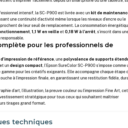
ttent d’imprimer facilement depuis un smartphone ou une tablette, s
essionnel intensif, la SC-P900 est livrée avec un
kit de maintenanc
ssant une continuité d’activité même lorsque les niveaux d’encre ou le
prochent de leur seuil de remplacement. La consommation énergétiq
fonctionnement
,
1,1 W en veille
et
0,18 W à l’arrêt
, s’inscrit dans un
responsable.
omplète pour les professionnels de
 d’impression de référence
, une
polyvalence de supports étend
et un
design compact
, l’Epson SureColor SC-P900 s’impose comme 
de gamme pour les créatifs exigeants. Elle accompagne chaque étape 
touche à l’impression finale, en garantissant une restitution fidèle, dur
phie d’art, l’illustration, la preuve couleur ou l’impression Fine Art, ce
vestissement stratégique pour tous ceux qui souhaitent maîtriser
eurs tirages grand format.
ues techniques