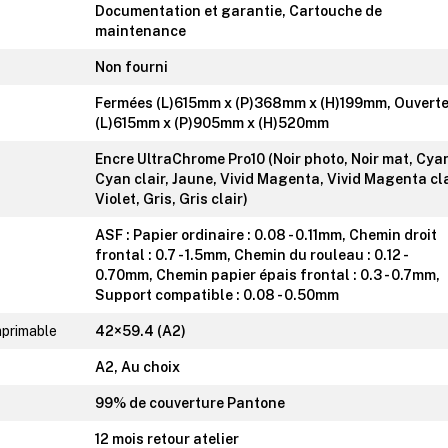
Documentation et garantie, Cartouche de
maintenance
Non fourni
Fermées (L)615mm x (P)368mm x (H)199mm, Ouvert
(L)615mm x (P)905mm x (H)520mm
Encre UltraChrome Pro10 (Noir photo, Noir mat, Cya
Cyan clair, Jaune, Vivid Magenta, Vivid Magenta cla
Violet, Gris, Gris clair)
ASF : Papier ordinaire : 0.08 - 0.11mm, Chemin droit
frontal : 0.7 - 1.5mm, Chemin du rouleau : 0.12 -
0.70mm, Chemin papier épais frontal : 0.3 - 0.7mm,
Support compatible : 0.08 - 0.50mm
mprimable
42×59.4 (A2)
A2, Au choix
99% de couverture Pantone
12 mois retour atelier