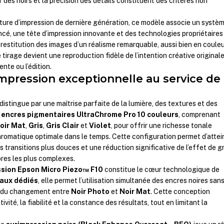
des noirs et la précision des détails constituent des critères non
ture d’impression de dernière génération, ce modèle associe un systè
cé, une tête d’impression innovante et des technologies propriétaires
 restitution des images d’un réalisme remarquable, aussi bien en coule
 tirage devient une reproduction fidèle de l’intention créative originale
ente ou l’édition.
mpression exceptionnelle au service de 
stingue par une maîtrise parfaite de la lumière, des textures et des
s
encres pigmentaires UltraChrome Pro 10 couleurs
, comprenant
oir Mat
,
Gris
,
Gris Clair
et
Violet
, pour offrir une richesse tonale
hromatique optimale dans le temps. Cette configuration permet d’attei
s transitions plus douces et une réduction significative de l’effet de gr
es les plus complexes.
ssion Epson Micro Piezo™ F10
constitue le cœur technologique de
aux dédiés
, elle permet l’utilisation simultanée des encres noires san
s du changement entre
Noir Photo
et
Noir Mat
. Cette conception
tivité, la fiabilité et la constance des résultats, tout en limitant la