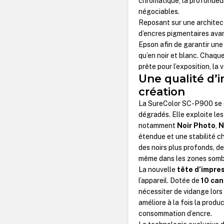
chromatique, la profondeur 
négociables.
Reposant sur une architec
d’encres pigmentaires avan
Epson afin de garantir une
qu’en noir et blanc. Chaque
prête pour l’exposition, la v
Une qualité d’i
création
La SureColor SC-P900 se di
dégradés. Elle exploite le
notamment
Noir Photo
,
N
étendue et une stabilité c
des noirs plus profonds, de
même dans les zones sombr
La nouvelle
tête d’impre
l’appareil. Dotée de
10 can
nécessiter de vidange lor
améliore à la fois la produc
consommation d’encre.