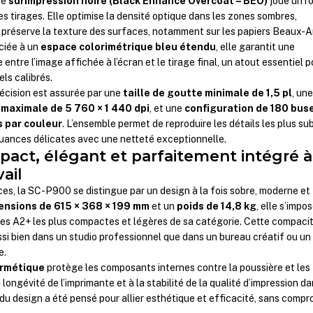
de
surimpression noire (Black Enhance Overcoat – BEO)
joue un r
des tirages. Elle optimise la densité optique dans les zones sombres,
et préserve la texture des surfaces, notamment sur les papiers Beaux-A
ciée à un
espace colorimétrique bleu étendu
, elle garantit une
entre l’image affichée à l’écran et le tirage final, un atout essentiel p
ls calibrés.
récision est assurée par une
taille de goutte minimale de 1,5 pl
, un
 maximale de 5 760 × 1 440 dpi
, et une
configuration de 180 bus
s par couleur
. L’ensemble permet de reproduire les détails les plus sub
nuances délicates avec une netteté exceptionnelle.
act, élégant et parfaitement intégré à
vail
s, la SC-P900 se distingue par un design à la fois sobre, moderne et
ensions de 615 × 368 × 199 mm
et un
poids de 14,8 kg
, elle s’impo
es A2+ les plus compactes et légères de sa catégorie. Cette compaci
ussi bien dans un studio professionnel que dans un bureau créatif ou un
e.
rmétique
protège les composants internes contre la poussière et les
 longévité de l’imprimante et à la stabilité de la qualité d’impression d
u design a été pensé pour allier esthétique et efficacité, sans compr