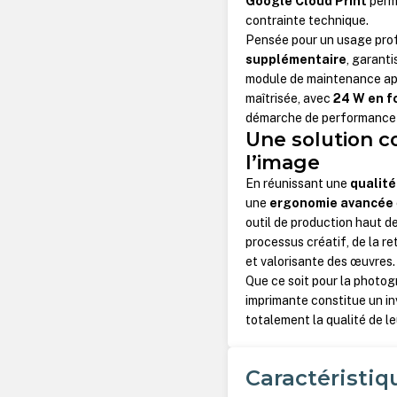
Google Cloud Print
perme
contrainte technique.
Pensée pour un usage prof
supplémentaire
, garanti
module de maintenance ap
maîtrisée, avec
24 W en 
démarche de performance 
Une solution c
l’image
En réunissant une
qualité
une
ergonomie avancée
outil de production haut 
processus créatif, de la re
et valorisante des œuvres.
Que ce soit pour la photogra
imprimante constitue un in
totalement la qualité de l
Caractéristiq