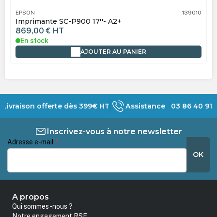
EPSON
139010
Imprimante SC-P900 17''- A2+
869,00 €
HT
En stock
AJOUTER AU PANIER
Livraison offerte dès 399€ HT
Assistance 03 86 40 91 
Inscrivez-vous à notre newsletter
Adresse e-mail
*
OK
A propos
Qui sommes-nous ?
Notre engagement RSE