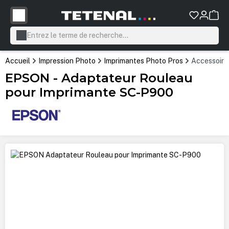
tenu principal
Accueil
Impression Photo
Imprimantes Photo Pros
Accessoire
EPSON - Adaptateur Rouleau
pour Imprimante SC-P900
Ignorer la galerie d'images