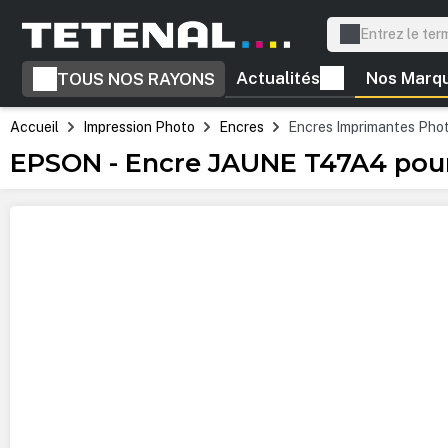
recherche
Passer à la navigation principale
Actualités
Nos Marq
TOUS NOS RAYONS
Accueil
Impression Photo
Encres
Encres Imprimantes Pho
EPSON - Encre JAUNE T47A4 pour
Ignorer la galerie d'images