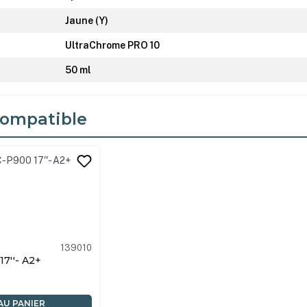
Jaune (Y)
UltraChrome PRO 10
50 ml
ompatible
its
139010
P900 17''- A2+
AU PANIER