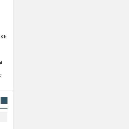
 de
nt
x