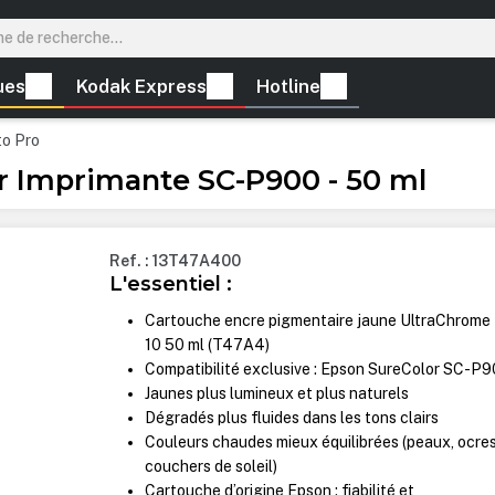
ues
Kodak Express
Hotline
to Pro
 Imprimante SC-P900 - 50 ml
Ref. : 13T47A400
L'essentiel :
Cartouche encre pigmentaire jaune UltraChrome
10 50 ml (T47A4)
Compatibilité exclusive : Epson SureColor SC-P
Jaunes plus lumineux et plus naturels
Dégradés plus fluides dans les tons clairs
Couleurs chaudes mieux équilibrées (peaux, ocres
couchers de soleil)
Cartouche d’origine Epson : fiabilité et