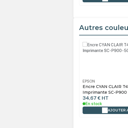
Autres couleu
Ignorer la galerie de produ
N
13T47A300
EPSON
e MAGENTA pour Imprimante SC-
Encre CYAN CLAIR T4
 - 50 ml
Imprimante SC-P900 
7 €
HT
34,67 €
HT
tock
En stock
AJOUTER AU PANIER
AJOUTER 