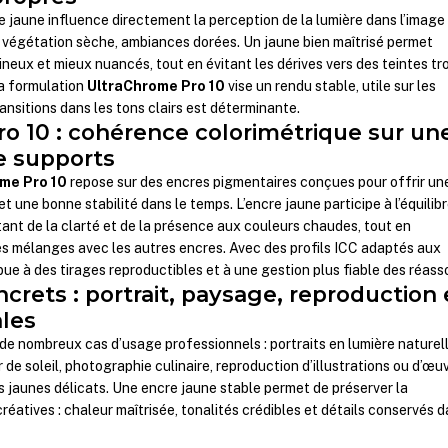
le jaune influence directement la perception de la lumière dans l’image 
, végétation sèche, ambiances dorées. Un jaune bien maîtrisé permet
ineux et mieux nuancés, tout en évitant les dérives vers des teintes tr
La formulation
UltraChrome Pro 10
vise un rendu stable, utile sur les
ansitions dans les tons clairs est déterminante.
o 10 : cohérence colorimétrique sur un
de supports
me Pro 10
repose sur des encres pigmentaires conçues pour offrir un
t une bonne stabilité dans le temps. L’encre jaune participe à l’équilib
ant de la clarté et de la présence aux couleurs chaudes, tout en
s mélanges avec les autres encres. Avec des profils ICC adaptés aux
ribue à des tirages reproductibles et à une gestion plus fiable des réass
rets : portrait, paysage, reproduction 
ales
 de nombreux cas d’usage professionnels : portraits en lumière naturell
de soleil, photographie culinaire, reproduction d’illustrations ou d’œu
 jaunes délicats. Une encre jaune stable permet de préserver la
éatives : chaleur maîtrisée, tonalités crédibles et détails conservés 