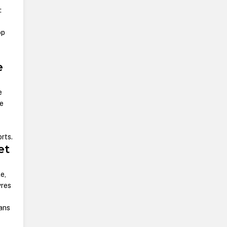
:
op
e
e
re
orts.
et
e,
vres
dans