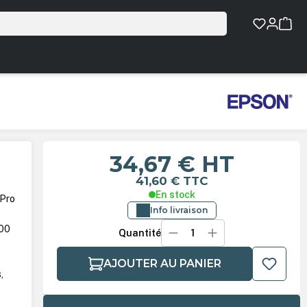
34,67 €
HT
41,60 €
TTC
En stock
 Pro
Info livraison
900
Quantité
AJOUTER AU PANIER
,