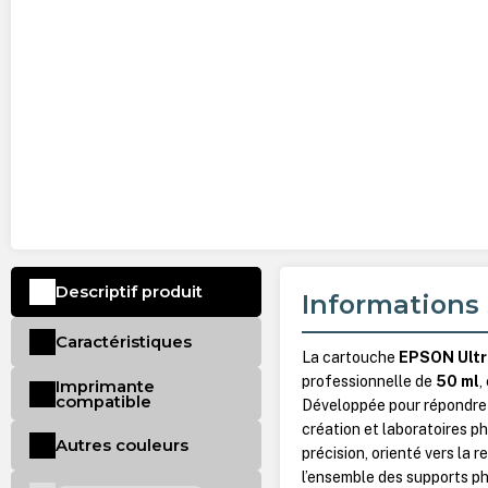
Descriptif produit
Informations 
Caractéristiques
La cartouche
EPSON Ult
professionnelle de
50 ml
,
Imprimante
compatible
Développée pour répondre 
création et laboratoires ph
Autres couleurs
précision, orienté vers la r
l’ensemble des supports p