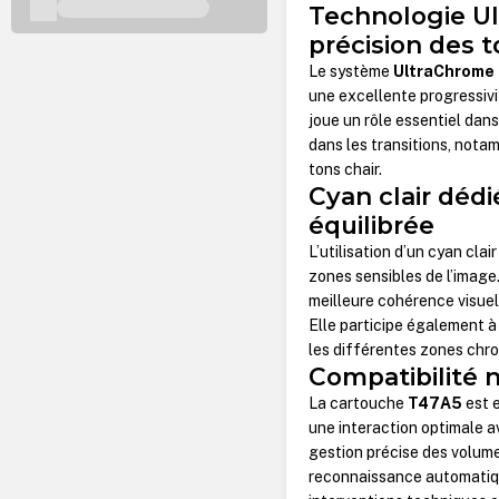
Technologie Ul
précision des t
Le système
UltraChrome
une excellente progressivi
joue un rôle essentiel dan
dans les transitions, notam
tons chair.
Cyan clair dédi
équilibrée
L’utilisation d’un cyan clai
zones sensibles de l’image.
meilleure cohérence visuel
Elle participe également à 
les différentes zones chr
Compatibilité 
La cartouche
T47A5
est 
une interaction optimale a
gestion précise des volumes
reconnaissance automatique