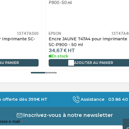
13T47A400
EPSON
13T47A6
our Imprimante
Encre MAGENTA CLAIR T47A6 pour
Imprimante SC-P900 - 50 ml
34,67 €
HT
En stock
AU PANIER
AJOUTER AU PANIER
n offerte dès 399€ HT
Assistance 03 86 40 
Inscrivez-vous à notre newsletter
esse e-mail
*