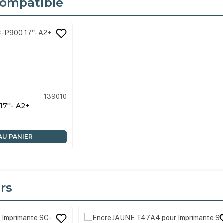
ompatible
its
139010
P900 17''- A2+
AU PANIER
rs
its