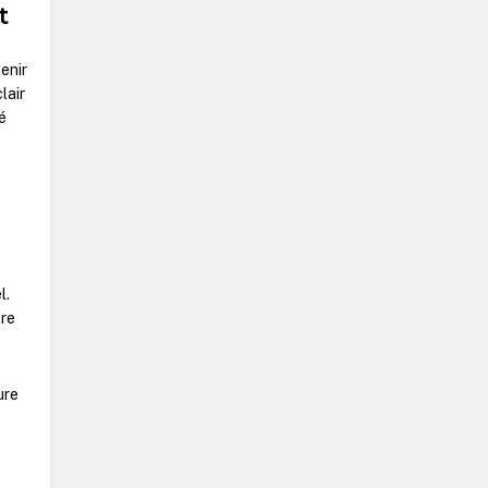
t
enir
lair
é
l.
tre
ure