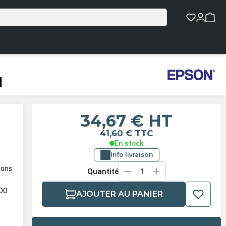
l
34,67 €
HT
41,60 €
TTC
En stock
Info livraison
tons
Quantité
900
AJOUTER AU PANIER