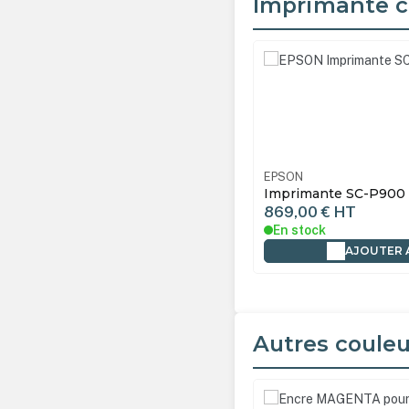
Imprimante c
Ignorer la galerie de produ
EPSON
Imprimante SC-
869,00 €
HT
En stock
AJOUTER 
Autres couleu
Ignorer la galerie de produ