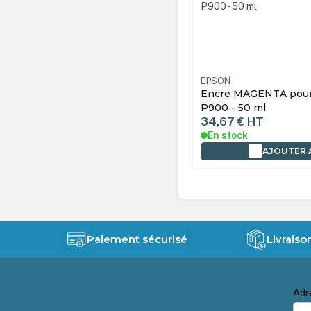
N
13T47A300
EPSON
e MAGENTA pour Imprimante SC-
Encre JAUNE T47A4 p
 - 50 ml
SC-P900 - 50 ml
7 €
HT
34,67 €
HT
tock
En stock
AJOUTER AU PANIER
AJOUTER 
Paiement sécurisé
Livraiso
Adr