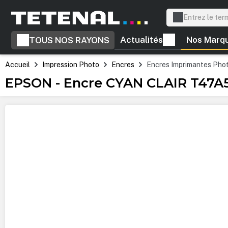
recherche
Passer à la navigation principale
Actualités
Nos Marq
TOUS NOS RAYONS
Accueil
Impression Photo
Encres
Encres Imprimantes Pho
EPSON - Encre CYAN CLAIR T47A5
Ignorer la galerie d'images