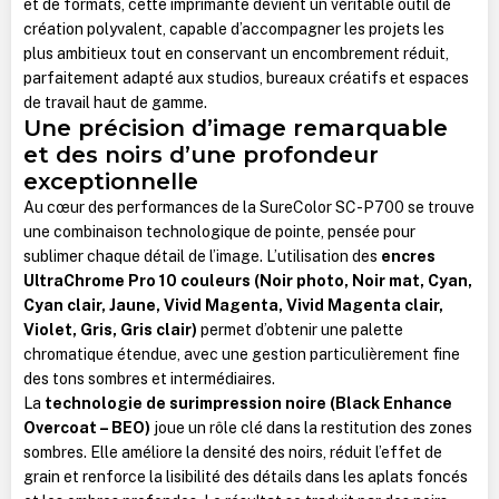
et de formats, cette imprimante devient un véritable outil de
création polyvalent, capable d’accompagner les projets les
plus ambitieux tout en conservant un encombrement réduit,
parfaitement adapté aux studios, bureaux créatifs et espaces
de travail haut de gamme.
Une précision d’image remarquable
et des noirs d’une profondeur
exceptionnelle
Au cœur des performances de la SureColor SC-P700 se trouve
une combinaison technologique de pointe, pensée pour
sublimer chaque détail de l’image. L’utilisation des
encres
UltraChrome Pro 10 couleurs (Noir photo, Noir mat, Cyan,
Cyan clair, Jaune, Vivid Magenta, Vivid Magenta clair,
Violet, Gris, Gris clair)
permet d’obtenir une palette
chromatique étendue, avec une gestion particulièrement fine
des tons sombres et intermédiaires.
La
technologie de surimpression noire (Black Enhance
Overcoat – BEO)
joue un rôle clé dans la restitution des zones
sombres. Elle améliore la densité des noirs, réduit l’effet de
grain et renforce la lisibilité des détails dans les aplats foncés