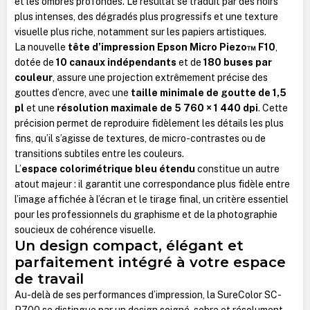
et les ombres profondes. Le résultat se traduit par des noirs
plus intenses, des dégradés plus progressifs et une texture
visuelle plus riche, notamment sur les papiers artistiques.
La nouvelle
tête d’impression Epson Micro Piezo™ F10
,
dotée de
10 canaux indépendants
et de
180 buses par
couleur
, assure une projection extrêmement précise des
gouttes d’encre, avec une
taille minimale de goutte de 1,5
pl
et une
résolution maximale de 5 760 × 1 440 dpi
. Cette
précision permet de reproduire fidèlement les détails les plus
fins, qu’il s’agisse de textures, de micro-contrastes ou de
transitions subtiles entre les couleurs.
L’
espace colorimétrique bleu étendu
constitue un autre
atout majeur : il garantit une correspondance plus fidèle entre
l’image affichée à l’écran et le tirage final, un critère essentiel
pour les professionnels du graphisme et de la photographie
soucieux de cohérence visuelle.
Un design compact, élégant et
parfaitement intégré à votre espace
de travail
Au-delà de ses performances d’impression, la SureColor SC-
P700 se distingue par un design soigné, sobre et résolument