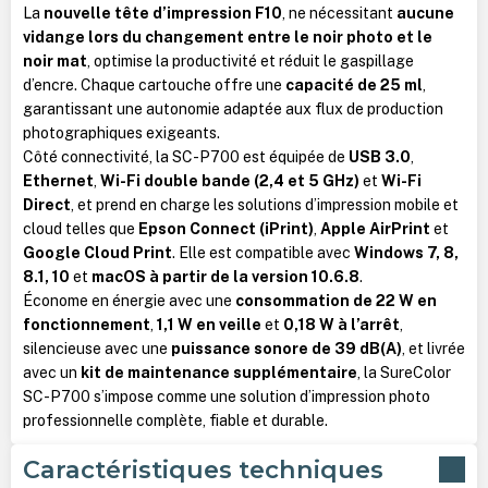
La
nouvelle tête d’impression F10
, ne nécessitant
aucune
vidange lors du changement entre le noir photo et le
noir mat
, optimise la productivité et réduit le gaspillage
d’encre. Chaque cartouche offre une
capacité de 25 ml
,
garantissant une autonomie adaptée aux flux de production
photographiques exigeants.
Côté connectivité, la SC-P700 est équipée de
USB 3.0
,
Ethernet
,
Wi-Fi double bande (2,4 et 5 GHz)
et
Wi-Fi
Direct
, et prend en charge les solutions d’impression mobile et
cloud telles que
Epson Connect (iPrint)
,
Apple AirPrint
et
Google Cloud Print
. Elle est compatible avec
Windows 7, 8,
8.1, 10
et
macOS à partir de la version 10.6.8
.
Économe en énergie avec une
consommation de 22 W en
fonctionnement
,
1,1 W en veille
et
0,18 W à l’arrêt
,
silencieuse avec une
puissance sonore de 39 dB(A)
, et livrée
avec un
kit de maintenance supplémentaire
, la SureColor
SC-P700 s’impose comme une solution d’impression photo
professionnelle complète, fiable et durable.
Caractéristiques techniques