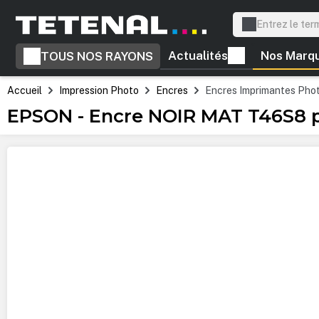
recherche
Passer à la navigation principale
Actualités
Nos Marq
TOUS NOS RAYONS
Accueil
Impression Photo
Encres
Encres Imprimantes Pho
EPSON - Encre NOIR MAT T46S8 p
Ignorer la galerie d'images