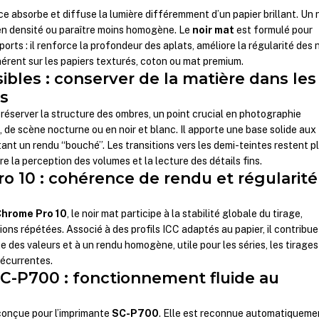
ce absorbe et diffuse la lumière différemment d’un papier brillant. Un 
 en densité ou paraître moins homogène. Le
noir mat
est formulé pour
orts : il renforce la profondeur des aplats, améliore la régularité des 
érent sur les papiers texturés, coton ou mat premium.
ibles : conserver de la matière dans les
s
réserver la structure des ombres, un point crucial en photographie
, de scène nocturne ou en noir et blanc. Il apporte une base solide aux
ant un rendu “bouché”. Les transitions vers les demi-teintes restent p
re la perception des volumes et la lecture des détails fins.
o 10 : cohérence de rendu et régularité
Chrome Pro 10
, le noir mat participe à la stabilité globale du tirage,
ons répétées. Associé à des profils ICC adaptés au papier, il contribue
 des valeurs et à un rendu homogène, utile pour les séries, les tirages
écurrentes.
SC-P700 : fonctionnement fluide au
conçue pour l’imprimante
SC-P700
. Elle est reconnue automatiqueme