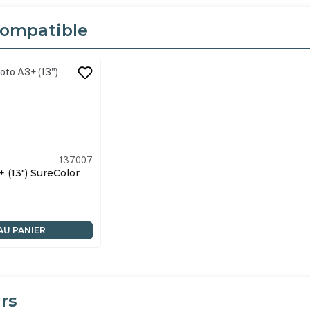
ompatible
its
137007
 (13") SureColor
AU PANIER
rs