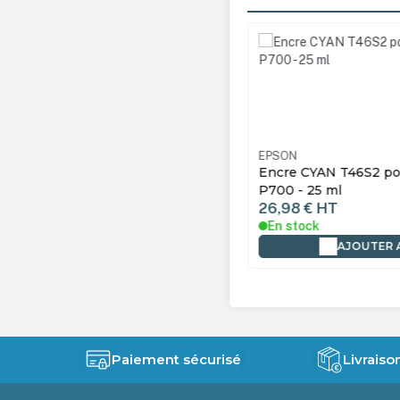
Ignorer la galerie de produ
N
13T46S900
EPSON
e GRIS CLAIR T46S9 pour
Encre CYAN T46S2 po
imante SC-P700 - 25 ml
P700 - 25 ml
8 €
HT
26,98 €
HT
tock
En stock
AJOUTER AU PANIER
AJOUTER 
Paiement sécurisé
Livraiso