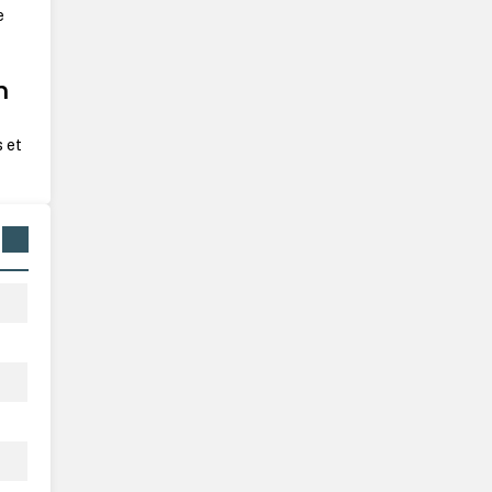
e
n
s et