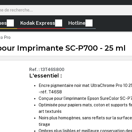
ues
Kodak Express
Hotline
to Pro
our Imprimante SC-P700 - 25 ml
Ref. : 13T46S800
L'essentiel :
Encre pigmentaire noir mat UltraChrome Pro 10 2
- réf. T46S8
Conçue pour l’imprimante Epson SureColor SC-P
Optimisée pour papiers mats, coton et supports f
art texturés
Noirs plus homogènes, sans reflets sur la surface
tirage
Ombres plus lisibles et meilleure conservation de