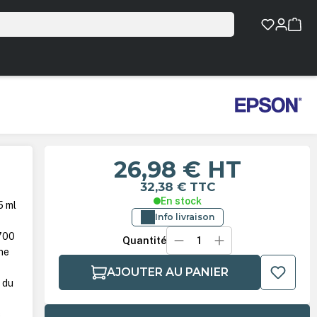
26,98 €
HT
32,38 €
TTC
En stock
5 ml
Info livraison
700
Quantité
ine
AJOUTER AU PANIER
 du
s