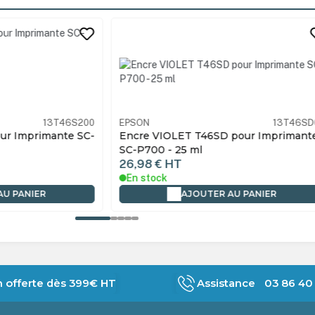
its
13T46S200
EPSON
13T46SD
ur Imprimante SC-
Encre VIOLET T46SD pour Imprimant
SC-P700 - 25 ml
26,98 €
HT
En stock
AU PANIER
AJOUTER AU PANIER
n offerte dès 399€ HT
Assistance 03 86 40 