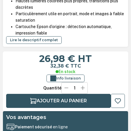
Hautes lumières colorées plus propres, transitions plus
discrètes
Particulièrement utile en portrait, mode et images à faible
saturation
Cartouche Epson d’origine : détection automatique,
impression fiable
Lire le descriptif complet
26,98 €
HT
32,38 €
TTC
En stock
Info livraison
Quantité
AJOUTER AU PANIER
Vos avantages
Paiement sécurisé
en ligne