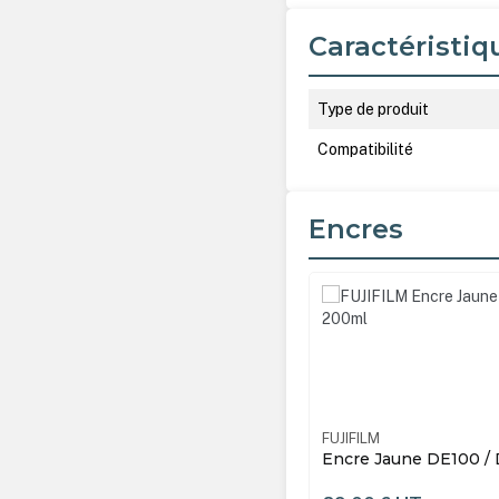
Caractéristiq
Type de produit
Compatibilité
Encres
Ignorer la galerie de produ
LM
16562921
FUJIFILM
e Jaune DE100 / DE100-XD - 200ml
Encre Noir DE100 / 