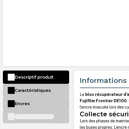
Descriptif produit
Informations 
Caractéristiques
Le
bloc récupérateur d’
Fujifilm Frontier DE100
.
Encres
l’encre évacuée lors des c
Collecte sécur
Lors des phases de mainten
les buses propres. L’encre 