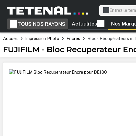
recherche
Passer à la navigation principale
Actualités
Nos Marq
TOUS NOS RAYONS
Accueil
Impression Photo
Encres
Blocs Récupérateurs et 
FUJIFILM - Bloc Recuperateur En
Ignorer la galerie d'images