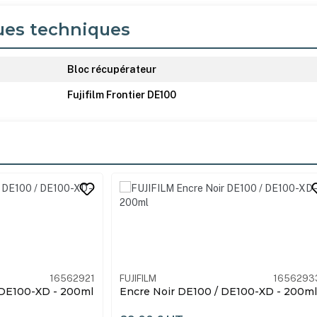
ues techniques
Bloc récupérateur
Fujifilm Frontier DE100
its
16562933B
FUJIFILM
165629
DE100-XD - 200ml
Encre Cyan DE100 / DE100-XD - 200m