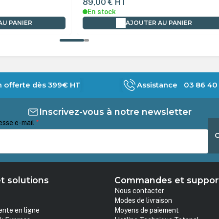
89,00 €
HT
En stock
AU PANIER
AJOUTER AU PANIER
n offerte dès 399€ HT
Assistance 03 86 40 
Inscrivez-vous à notre newsletter
esse e-mail
*
t solutions
Commandes et suppor
Nous contacter
Modes de livraison
ente en ligne
Moyens de paiement