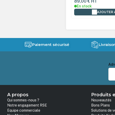
0 €
HT
89,00 €
HT
tock
En stock
AJOUTER AU PANIER
AJOUTER 
Paiement sécurisé
Livraiso
Adr
A propos
Produits e
Qui sommes-nous ?
Nouveautés
Notre engagement RSE
Bons Plans
Equipe commerciale
Solutions de v