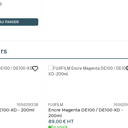
D
AU PANIER
rs
its
16562919
FUJIFILM
165629
 / DE100-XD -
Encre Jaune DE100 / DE100-XD - 200
89,00 €
HT
En stock