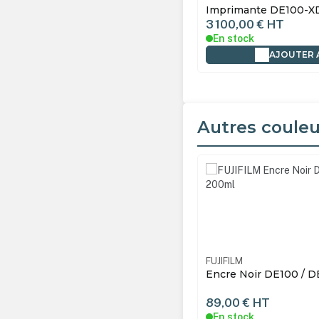
Imprimante DE100-X
3 100,00 €
HT
En stock
AJOUTER 
Autres couleu
Ignorer la galerie de produ
LM
16562933B
FUJIFILM
e Noir DE100 / DE100-XD - 200ml
Encre Magenta DE100
200ml
0 €
HT
89,00 €
HT
tock
En stock