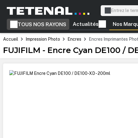
recherche
Passer à la navigation principale
Actualités
Nos Marq
TOUS NOS RAYONS
Accueil
Impression Photo
Encres
Encres Imprimantes Pho
FUJIFILM - Encre Cyan DE100 / D
Ignorer la galerie d'images