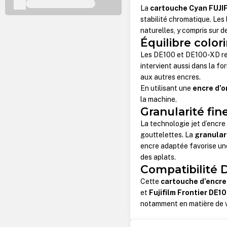
La
cartouche Cyan FUJI
stabilité chromatique. Les
naturelles, y compris sur d
Équilibre colo
Les DE100 et DE100-XD repo
intervient aussi dans la for
aux autres encres.
En utilisant une
encre d’o
la machine.
Granularité fi
La technologie jet d’encre
gouttelettes. La
granular
encre adaptée favorise une
des aplats.
Compatibilité
Cette
cartouche d’encre
et
Fujifilm Frontier DE1
notamment en matière de vi