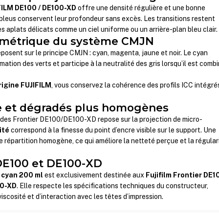
FILM DE100 / DE100-XD
offre une densité régulière et une bonne
 bleus conservent leur profondeur sans excès. Les transitions restent
es aplats délicats comme un ciel uniforme ou un arrière-plan bleu clair.
rimétrique du système CMJN
sent sur le principe CMJN : cyan, magenta, jaune et noir. Le cyan
mation des verts et participe à la neutralité des gris lorsqu’il est comb
rigine FUJIFILM
, vous conservez la cohérence des profils ICC intégré
ne et dégradés plus homogènes
 des Frontier DE100/DE100-XD repose sur la projection de micro-
ité
correspond à la finesse du point d’encre visible sur le support. Une
 répartition homogène, ce qui améliore la netteté perçue et la régular
 DE100 et DE100-XD
 cyan 200 ml
est exclusivement destinée aux
Fujifilm Frontier DE1
00-XD
. Elle respecte les spécifications techniques du constructeur,
scosité et d’interaction avec les têtes d’impression.