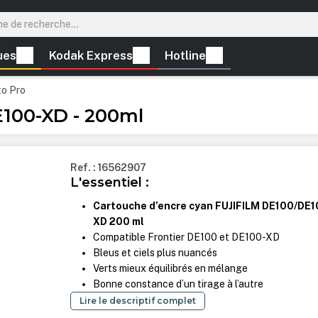
ues
Kodak Express
Hotline
to Pro
E100-XD - 200ml
Ref. : 16562907
L'essentiel :
Cartouche d’encre cyan FUJIFILM DE100/DE1
XD 200 ml
Compatible Frontier DE100 et DE100-XD
Bleus et ciels plus nuancés
Verts mieux équilibrés en mélange
Bonne constance d’un tirage à l’autre
Lire le descriptif complet