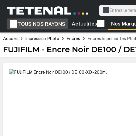
recherche
Passer à la navigation principale
Actualités
Nos Marq
TOUS NOS RAYONS
Accueil
Impression Photo
Encres
Encres Imprimantes Pho
FUJIFILM - Encre Noir DE100 / D
Ignorer la galerie d'images