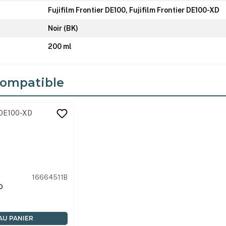
Fujifilm Frontier DE100, Fujifilm Frontier DE100-XD
Noir (BK)
200 ml
ompatible
its
16664511B
D
AU PANIER