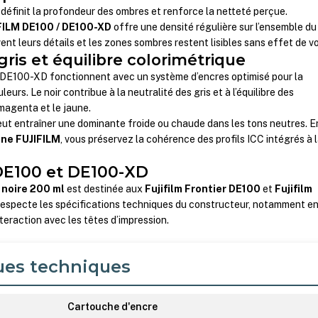
Il définit la profondeur des ombres et renforce la netteté perçue.
FILM DE100 / DE100-XD
offre une densité régulière sur l’ensemble du
nt leurs détails et les zones sombres restent lisibles sans effet de vo
gris et équilibre colorimétrique
DE100-XD fonctionnent avec un système d’encres optimisé pour la
eurs. Le noir contribue à la neutralité des gris et à l’équilibre des
magenta et le jaune.
eut entraîner une dominante froide ou chaude dans les tons neutres. E
ine FUJIFILM
, vous préservez la cohérence des profils ICC intégrés à 
 DE100 et DE100-XD
 noire 200 ml
est destinée aux
Fujifilm Frontier DE100
et
Fujifilm
e respecte les spécifications techniques du constructeur, notamment e
nteraction avec les têtes d’impression.
ues techniques
Cartouche d'encre