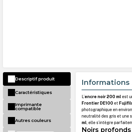
Descriptif produit
Informations 
Caractéristiques
L’
encre noir 200 ml
est u
Frontier DE100
et
Fujifi
Imprimante
compatible
photographique en environ
neutralité des gris et une 
Autres couleurs
ml
, elle s’intègre parfait
Noirs profonds