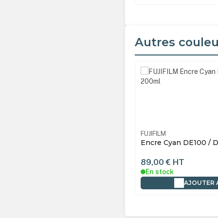
Autres couleu
Ignorer la galerie de produ
LM
16562907
FUJIFILM
e Cyan DE100 / DE100-XD - 200ml
Encre Magenta DE100
200ml
0 €
HT
89,00 €
HT
tock
En stock
AJOUTER AU PANIER
AJOUTER 