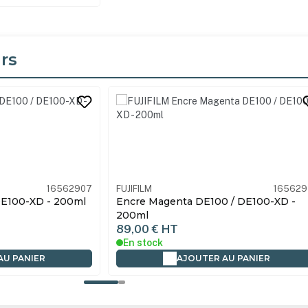
rs
its
16562919
FUJIFILM
165629
 / DE100-XD -
Encre Jaune DE100 / DE100-XD - 200
89,00 €
HT
En stock
AU PANIER
AJOUTER AU PANIER