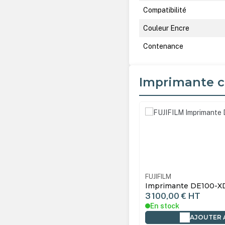
Compatibilité
Couleur Encre
Contenance
Imprimante c
Ignorer la galerie de produ
FUJIFILM
Imprimante DE100-X
3 100,00 €
HT
En stock
AJOUTER 