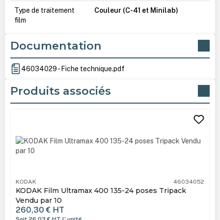
Type de traitement
Couleur (C-41 et Minilab)
film
Documentation
46034029 - Fiche technique.pdf
Produits associés
Ignorer la galerie de produits
KODAK
46034052
KODAK Film Ultramax 400 135-24 poses Tripack
Vendu par 10
260,30 €
HT
Soit 26,03 €
HT
l' unité