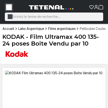
tenu principal
Accueil
Labo Argentique
Films argentiques
Pellicules Couleur
KODAK - Film Ultramax 400 135-
24 poses Boîte Vendu par 10
Ignorer la galerie d'images