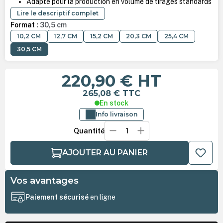
Adapté pour la production en volume de tirages standards
Lire le descriptif complet
Format :
30,5 cm
10,2 CM
12,7 CM
15,2 CM
20,3 CM
25,4 CM
30,5 CM
220,90 €
HT
265,08 €
TTC
En stock
Info livraison
Quantité
AJOUTER AU PANIER
Vos avantages
Paiement sécurisé
en ligne