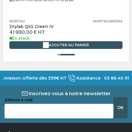
NORITSU
NORITSUGREEN4
Drylab QSS Green IV
41 990,00 €
HT
En stock
AJOUTER AU PANIER
Livraison offerte dès 399€ HT
Assistance 03 86 40 91 
Inscrivez-vous à notre newsletter
Adresse e-mail
*
OK