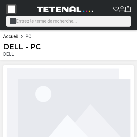
tenu principal
Accueil
PC
DELL - PC
DELL
Ignorer la galerie d'images