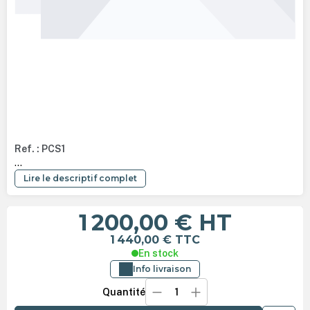
Ref. : PCS1
...
Lire le descriptif complet
1 200,00 €
HT
1 440,00 €
TTC
En stock
Info livraison
Quantité