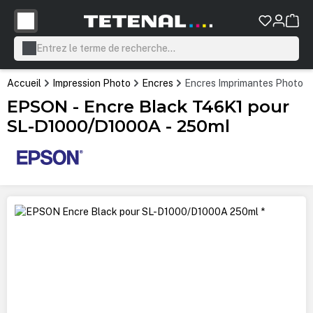
tenu principal
Accueil
Impression Photo
Encres
Encres Imprimantes Photo P
EPSON - Encre Black T46K1 pour
SL-D1000/D1000A - 250ml
Ignorer la galerie d'images