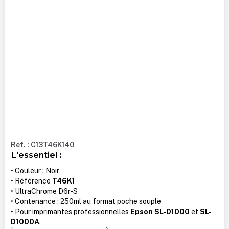
Ref. : C13T46K140
L'essentiel :
• Couleur : Noir
• Référence
T46K1
• UltraChrome D6r-S
• Contenance : 250ml au format poche souple
• Pour imprimantes professionnelles
Epson SL-D1000
et
SL-
D1000A
.