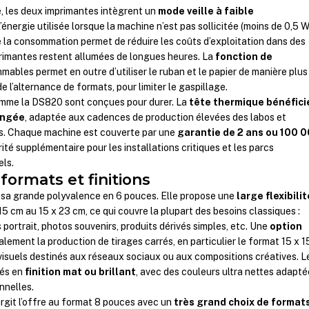
é, les deux imprimantes intègrent un
mode veille à faible
 l’énergie utilisée lorsque la machine n’est pas sollicitée (moins de 0,5 W
 la consommation permet de réduire les coûts d’exploitation dans des
rimantes restent allumées de longues heures. La
fonction de
ables permet en outre d’utiliser le ruban et le papier de manière plus
 l’alternance de formats, pour limiter le gaspillage.
comme la DS820 sont conçues pour durer. La
tête thermique bénéfici
ongée
, adaptée aux cadences de production élevées des labos et
s. Chaque machine est couverte par une
garantie de 2 ans ou 100 
ité supplémentaire pour les installations critiques et les parcs
els.
formats et finitions
 sa grande polyvalence en 6 pouces. Elle propose une
large flexibilit
 15 cm au 15 x 23 cm, ce qui couvre la plupart des besoins classiques :
 portrait, photos souvenirs, produits dérivés simples, etc. Une
option
ement la production de tirages carrés, en particulier le format 15 x 1
 visuels destinés aux réseaux sociaux ou aux compositions créatives. L
sés en
finition mat ou brillant
, avec des couleurs ultra nettes adapt
nnelles.
argit l’offre au format 8 pouces avec un
très grand choix de format