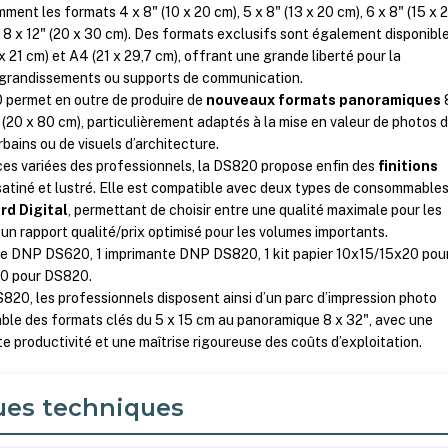
ent les formats 4 x 8" (10 x 20 cm), 5 x 8" (13 x 20 cm), 6 x 8" (15 x 
t 8 x 12" (20 x 30 cm). Des formats exclusifs sont également disponible
 x 21 cm) et A4 (21 x 29,7 cm), offrant une grande liberté pour la
 agrandissements ou supports de communication.
 permet en outre de produire de
nouveaux formats panoramiques
" (20 x 80 cm), particulièrement adaptés à la mise en valeur de photos 
ains ou de visuels d’architecture.
es variées des professionnels, la DS820 propose enfin des
finitions
, satiné et lustré. Elle est compatible avec deux types de consommables
rd Digital
, permettant de choisir entre une qualité maximale pour les
n rapport qualité/prix optimisé pour les volumes importants.
nte DNP DS620, 1 imprimante DNP DS820, 1 kit papier 10x15/15x20 pou
30 pour DS820.
20, les professionnels disposent ainsi d’un parc d’impression photo
ble des formats clés du 5 x 15 cm au panoramique 8 x 32", avec une
e productivité et une maîtrise rigoureuse des coûts d’exploitation.
ues techniques