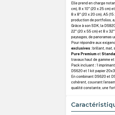
Elle prend en charge notamm
cm), 8 x 10" (20 x 25 cm) e
8 x 8" (20 x 20 cm), A5 (15
production de portfolios,
Grâce à son SDK, la DS820
22" (20 x 55 cm) et 8 x 32
paysages, de panoramas urb
Pour répondre aux exigenc
exclusives
: brillant, mat
Pure Premium
et
Standa
travaux haut de gamme et u
Pack incluant : 1 imprima
DS620 et 1 kit papier 20x
En combinant DS620 et DS8
cohérent, couvrant l’ensem
qualité constante, une fort
Caractéristiq