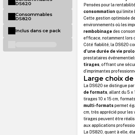
DS620
Pensées pour la rentabilit
consommation
qui limite
Consommables
Cette gestion optimisée de
DS820
environnements où les imp
Inclus dans ce pack
rembobinage
des consomm
efficace, notamment lors de
Côté fiabilité, la DS620 
d’une durée de vie prol
prestataires événementiel
tirages
, offrant une sécur
d’imprimantes professionn
Large choix de 
La DS620 se distingue par
de formats
, allant du 5 x
tirages 10 x 15 cm, formats
multi-formats
permet égal
cm, très apprécié pour les
tirages peuvent être réali
aux applications professio
La DS820, quant à elle, él