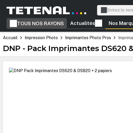
recherche
Passer à la navigation principale
Actualités
Nos Marq
TOUS NOS RAYONS
Accueil
Impression Photo
Imprimantes Photo Pros
Imprima
DNP - Pack Imprimantes DS620 &
Ignorer la galerie d'images