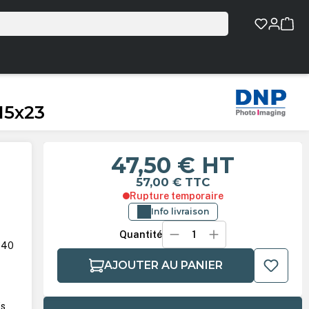
15x23
47,50 €
HT
57,00 €
TTC
Rupture temporaire
Info livraison
Quantité
S40
AJOUTER AU PANIER
fs