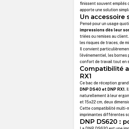
finissent souvent empilés d
apporte une solution simple
Un accessoire 
Pensé pour un usage quoti
impressions dès leur so
triées ou remises au client
les risques de traces, de 
Il convient particulièreme
l’événementiel, les bornes p
confort de travail tout en s
Compatibilité 
RX1
Ce bac de réception grand
DNP DS40 et DNP RX1
. 
naturellement à leur ergo
et 15x22 cm, deux dimensi
Cette compatibilité multi-
imprimantes différentes so
DNP DS620 : p
La DNP DS620 est une imp