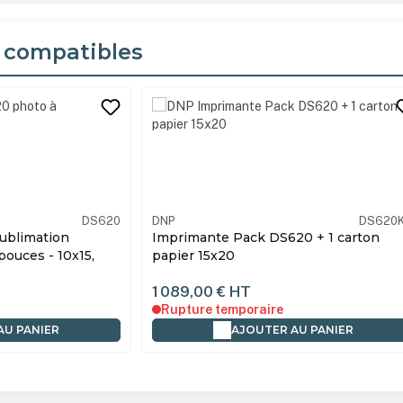
 compatibles
its
DS620
DNP
DS620K
ublimation
Imprimante Pack DS620 + 1 carton
ouces - 10x15,
papier 15x20
1 089,00 €
HT
Rupture temporaire
AU PANIER
AJOUTER AU PANIER