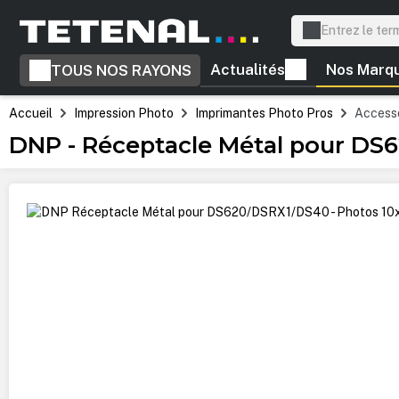
recherche
Passer à la navigation principale
Actualités
Nos Marq
TOUS NOS RAYONS
Accueil
Impression Photo
Imprimantes Photo Pros
Accesso
DNP - Réceptacle Métal pour DS6
Ignorer la galerie d'images