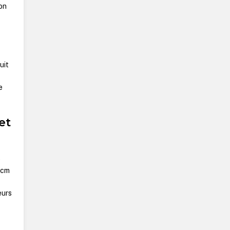
ion
uit
e
et
e
 cm
eurs