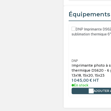
Équipements
Ignorer la galerie de produ
DNP
Imprimante photo à s
thermique DS620 - 6 p
13x18, 15x20, 15x23
1 045,00 €
HT
En stock
AJOUTER 