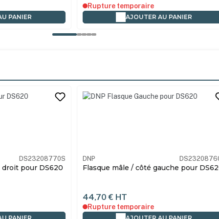
En stock
AU PANIER
AJOUTER AU PANIER
its
DS23208760S
DNP
INNOXDS6
gauche pour DS620
Flight Case imprimante pour DNP
DS620
175,00 €
HT
En stock
AU PANIER
AJOUTER AU PANIER