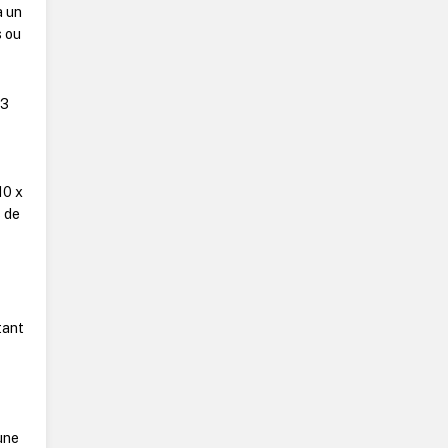
à un
s ou
23
10 x
s de
tant
une