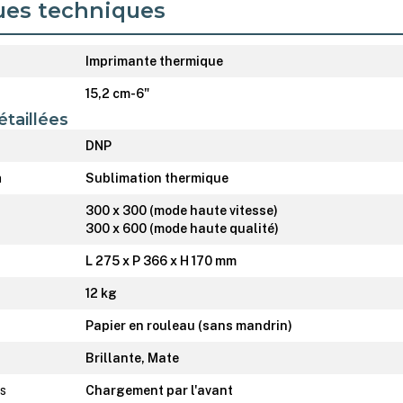
ues techniques
Imprimante thermique
15,2 cm-6"
étaillées
DNP
n
Sublimation thermique
300 x 300 (mode haute vitesse)
300 x 600 (mode haute qualité)
L 275 x P 366 x H 170 mm
12 kg
Papier en rouleau (sans mandrin)
Brillante, Mate
s
Chargement par l'avant