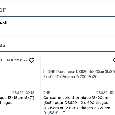
on
r.pdf
es
its
DS620-15X20
DNP
DS620-15X
que 15x20cm
Consommable thermique 15x23cm
x 400 tirages
(6x9") pour DS620 - 2 x 180 tirages
irages 15x20cm
99,72 €
HT