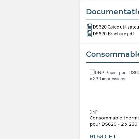
Documentati
DS620 Guide utilisateu
DS620 Brochure.pdf
Consommabl
Ignorer la galerie de produ
DS620-13X18
DNP
ommable thermique 13x18cm (5x7")
Consommable thermi
DS620 - 2 x 230 tirages
(6x8") pour DS620 - 2 
10x15cm ou 2 x 200 t
8 €
HT
91,58 €
HT