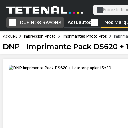
recherche
Passer à la navigation principale
Actualités
Nos Marq
TOUS NOS RAYONS
Accueil
Impression Photo
Imprimantes Photo Pros
Imprima
DNP - Imprimante Pack DS620 + 1
Ignorer la galerie d'images