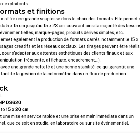
ux exploitants.
formats et finitions
 offrir une grande souplesse dans le choix des formats. Elle permet 
 du 5 x 15 cm jusqu’au 15 x 23 cm, couvrant ainsi la majorité des besoins
 événementielles, marque-pages, produits dérivés simples, etc.
permet également la production de formats carrés, notamment le 15 x 
usages créatifs et les réseaux sociaux. Les tirages peuvent être réali
t
, pour s’adapter aux attentes esthétiques des clients finaux et aux
(manipulation fréquente, affichage, encadrement…).
avec une grande netteté et une bonne stabilité, ce qui garantit une
acilite la gestion de la colorimétrie dans un flux de production
ck
 :
NP DS620
oto
15 x 20 cm
 une mise en service rapide et une prise en main immédiate dans un
l, que ce soit en studio, en laboratoire ou sur site événementiel.