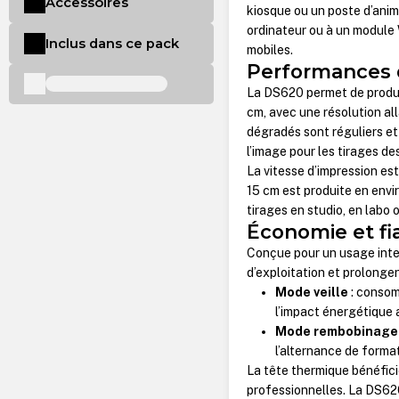
Accessoires
kiosque ou un poste d’anim
ordinateur ou à un module 
Inclus dans ce pack
mobiles.
Performances 
La DS620 permet de produir
cm, avec une résolution all
dégradés sont réguliers et
l’image pour les tirages des
La vitesse d’impression es
15 cm est produite en envi
tirages en studio, en labo 
Économie et fia
Conçue pour un usage inten
d’exploitation et prolongen
Mode veille
: consomm
l’impact énergétique 
Mode rembobinage
l’alternance de format
La tête thermique bénéfic
professionnelles. La DS620