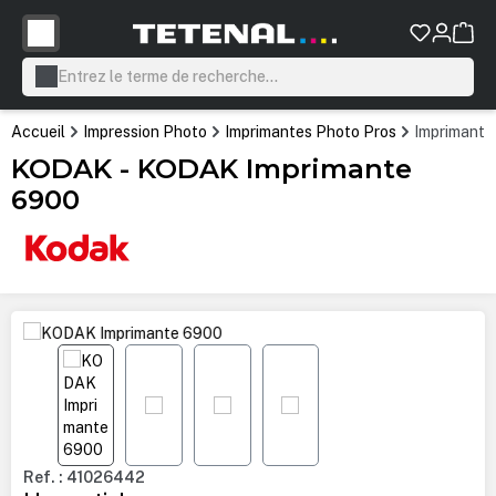
tenu principal
Accueil
Impression Photo
Imprimantes Photo Pros
Imprimante
KODAK - KODAK Imprimante
6900
Ignorer la galerie d'images
Ref. : 41026442