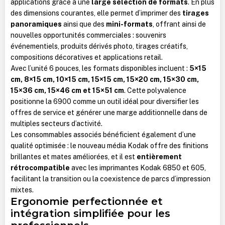
applications grâce à une
large sélection de formats
. En plus
des dimensions courantes, elle permet d’imprimer des
tirages
panoramiques
ainsi que des
mini-formats
, offrant ainsi de
nouvelles opportunités commerciales : souvenirs
événementiels, produits dérivés photo, tirages créatifs,
compositions décoratives et applications retail.
Avec l’unité 6 pouces, les formats disponibles incluent :
5×15
cm, 8×15 cm, 10×15 cm, 15×15 cm, 15×20 cm, 15×30 cm,
15×36 cm, 15×46 cm et 15×51 cm
. Cette polyvalence
positionne la 6900 comme un outil idéal pour diversifier les
offres de service et générer une marge additionnelle dans de
multiples secteurs d’activité.
Les consommables associés bénéficient également d’une
qualité optimisée : le nouveau média Kodak offre des finitions
brillantes et mates améliorées, et il est
entièrement
rétrocompatible
avec les imprimantes Kodak 6850 et 605,
facilitant la transition ou la coexistence de parcs d’impression
mixtes.
Ergonomie perfectionnée et
intégration simplifiée pour les