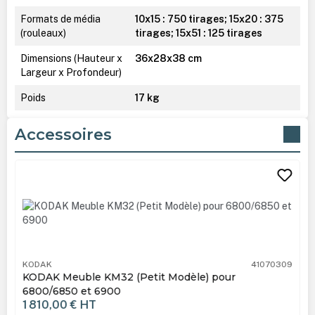
Formats de média
10x15 : 750 tirages; 15x20 : 375
(rouleaux)
tirages; 15x51 : 125 tirages
Dimensions (Hauteur x
36x28x38 cm
Largeur x Profondeur)
Poids
17 kg
Accessoires
Ignorer la galerie de produits
KODAK
41070309
KODAK Meuble KM32 (Petit Modèle) pour
6800/6850 et 6900
1 810,00 €
HT