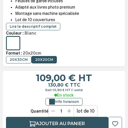
Feuilles de garde incluses
Adapté aux livres photo premium
Montage sans machine spécialisée
Lot de 10 couvertures
Lire le descriptif complet
Couleur :
Blanc
BLANC
Format :
20x20cm
20X30CM
20X20CM
109,00 €
HT
130,80 €
TTC
Soit 10,90 €
HT
l' unité
En stock
Info livraison
lot de 10
Quantité
AJOUTER AU PANIER