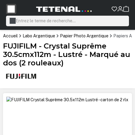
tenu principal
Accueil
Labo Argentique
Papier Photo Argentique
Papiers Ar
FUJIFILM - Crystal Suprême
30.5cmx112m - Lustré - Marqué au
dos (2 rouleaux)
Ignorer la galerie d'images