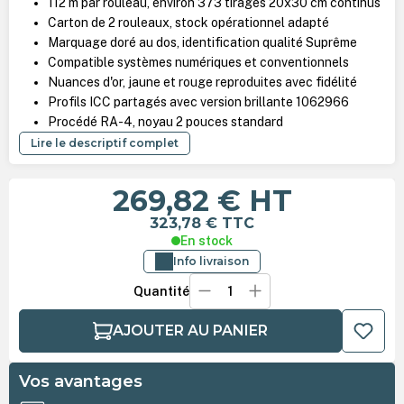
112 m par rouleau, environ 373 tirages 20x30 cm continus
Carton de 2 rouleaux, stock opérationnel adapté
Marquage doré au dos, identification qualité Suprême
Compatible systèmes numériques et conventionnels
Nuances d'or, jaune et rouge reproduites avec fidélité
Profils ICC partagés avec version brillante 1062966
Procédé RA-4, noyau 2 pouces standard
Lire le descriptif complet
269,82 €
HT
323,78 €
TTC
En stock
Info livraison
Quantité
AJOUTER AU PANIER
Vos avantages