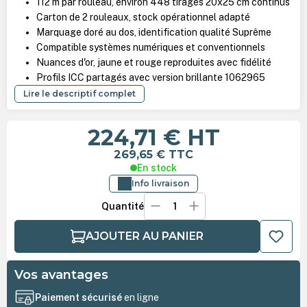
112 m par rouleau, environ 448 tirages 20x25 cm continus
Carton de 2 rouleaux, stock opérationnel adapté
Marquage doré au dos, identification qualité Suprême
Compatible systèmes numériques et conventionnels
Nuances d'or, jaune et rouge reproduites avec fidélité
Profils ICC partagés avec version brillante 1062965
Lire le descriptif complet
224,71 €
HT
269,65 €
TTC
En stock
Info livraison
Quantité
AJOUTER AU PANIER
Vos avantages
Paiement sécurisé
en ligne