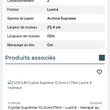
Conditionnement
2
Finition
Lustré
Gamme de papier
Archive Supreme
Largeur de rouleau
25,4 cm
Longueur de rouleau
112m
Marquage au dos
Oui
Produits associés
Ignorer la galerie de produits
FUJIFILM
1062298
Crystal Suprême 10,2cmx176m - Lustré - Marqué au