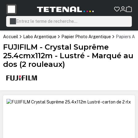
tenu principal
Accueil
Labo Argentique
Papier Photo Argentique
Papiers Ar
FUJIFILM - Crystal Suprême
25.4cmx112m - Lustré - Marqué au
dos (2 rouleaux)
Ignorer la galerie d'images