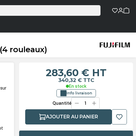
(4 rouleaux)
283,60 €
HT
340,32 €
TTC
En stock
 sur
Info livraison
Quantité
AJOUTER AU PANIER
ot