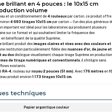
 brillant en 4 pouces : le 10x15 cm
oduction volume
eau et un conditionnement de
4 rouleaux
par carton, ce produit offre
environ
4 693 tirages 10x15 cm
par carton — l'un des plus généreux d
 important est idéal pour les laboratoires qui produisent plusieurs
aine sur ce format et qui souhaitent limiter la fréquence des
en bénéficiant de la qualité Suprême.
 brillant produit des
images claires et vives avec des couleurs et
 une restitution particulièrement fidèle des
nuances d'or, de jaune et
é au dos
distingue visuellement chaque tirage Suprême en production
èmes de tirage numériques et conventionnels
, il s'intègre sans
flows existants.
dé
RA-4
, rouleau sur
noyau 2 pouces (51 mm)
. Avec
176 mètres
en
1
leau produit environ
1 173 tirages 10x15 cm
.
ues techniques
Papier argentique couleur