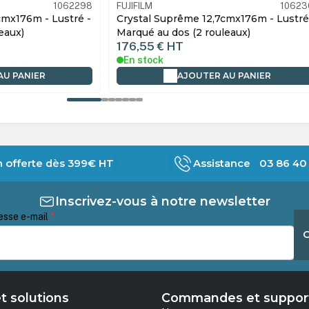
1062302
FUJIFILM
10623
cmx176m - Lustré -
Crystal Suprême 12.7cmx176m - Brillan
eaux)
- Marqué au dos (2 rouleaux)
176,55 €
HT
En stock
AU PANIER
AJOUTER AU PANIER
n offerte dès 399€ HT
Assistance 03 86 40 
Inscrivez-vous à notre newsletter
esse e-mail
*
t solutions
Commandes et suppor