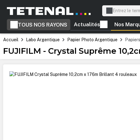
recherche
Passer à la navigation principale
Actualités
Nos Marq
TOUS NOS RAYONS
Accueil
Labo Argentique
Papier Photo Argentique
Papier
FUJIFILM - Crystal Suprême 10,2c
Ignorer la galerie d'images