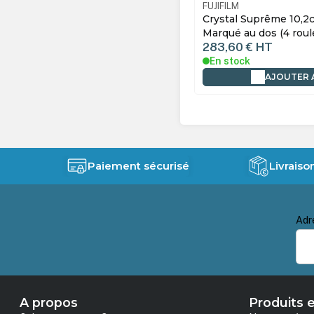
LM
1062298
FUJIFILM
al Suprême 10,2cmx176m - Lustré -
Crystal Suprême 12,7
é au dos (4 rouleaux)
Marqué au dos (2 roul
60 €
HT
176,55 €
HT
tock
En stock
AJOUTER AU PANIER
AJOUTER 
Paiement sécurisé
Livraiso
Adr
A propos
Produits e