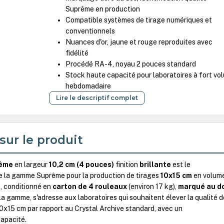
Suprême en production
Compatible systèmes de tirage numériques et
conventionnels
Nuances d'or, jaune et rouge reproduites avec
fidélité
Procédé RA-4, noyau 2 pouces standard
Stock haute capacité pour laboratoires à fort vo
hebdomadaire
Lire le descriptif complet
sur le produit
ême
en largeur
10,2 cm (4 pouces)
finition
brillante
est le
 la gamme Suprême pour la production de tirages
10x15 cm
en volume
s
, conditionné en
carton de 4 rouleaux
(environ 17 kg),
marqué au d
la gamme, s'adresse aux laboratoires qui souhaitent élever la qualité d
0x15 cm par rapport au Crystal Archive standard, avec un
apacité.