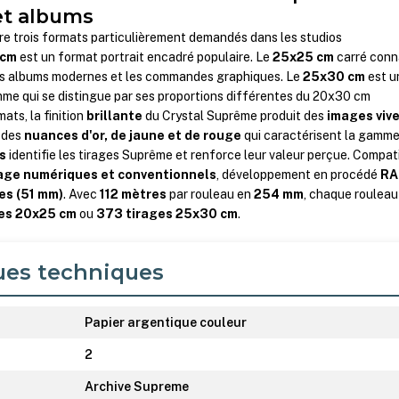
 et albums
e trois formats particulièrement demandés dans les studios
 cm
est un format portrait encadré populaire. Le
25x25 cm
carré conn
es albums modernes et les commandes graphiques. Le
25x30 cm
est u
mme qui se distingue par ses proportions différentes du 20x30 cm
ats, la finition
brillante
du Crystal Suprême produit des
images viv
e des
nuances d'or, de jaune et de rouge
qui caractérisent la gamme
s
identifie les tirages Suprême et renforce leur valeur perçue. Compat
age numériques et conventionnels
, développement en procédé
RA
es (51 mm)
. Avec
112 mètres
par rouleau en
254 mm
, chaque rouleau
es 20x25 cm
ou
373 tirages 25x30 cm
.
ues techniques
Papier argentique couleur
2
Archive Supreme