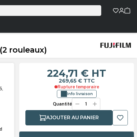
(2 rouleaux)
224,71 €
HT
269,65 €
TTC
Rupture temporaire
5,
Info livraison
Quantité
AJOUTER AU PANIER
rd