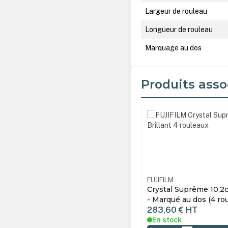
Largeur de rouleau
Longueur de rouleau
Marquage au dos
Produits asso
Ignorer la galerie de produ
LM
1062235
FUJIFILM
al Suprême 10,2cmx176m - Brillant
Crystal Suprême 10,2
qué au dos (4 rouleaux)
Marqué au dos (4 roul
60 €
HT
283,60 €
HT
tock
En stock