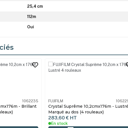
25,4 cm
112m
Oui
ciés
its
1062298
FUJIFILM
10623
cmx176m - Lustré -
Crystal Suprême 12,7cmx176m - Lustré
eaux)
Marqué au dos (2 rouleaux)
176,55 €
HT
En stock