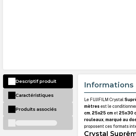
Descriptif produit
Informations 
Caractéristiques
Le FUJIFILM Crystal
Supr
mètres
est le conditionn
Produits associés
cm
,
25x25 cm
et
25x30 
rouleaux
,
marqué au do
proposent ces formats inte
Crystal Suprêm