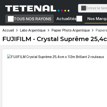
recherche
Passer à la navigation principale
Actualités
Nos Marq
TOUS NOS RAYONS
Accueil
Labo Argentique
Papier Photo Argentique
Papier
FUJIFILM - Crystal Suprême 25,4c
Ignorer la galerie d'images