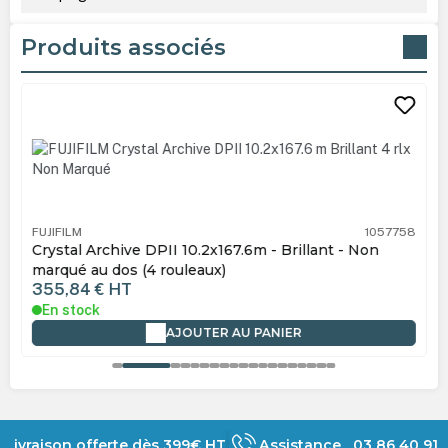
Produits associés
Ignorer la galerie de produits
FUJIFILM
1057758
Crystal Archive DPII 10.2x167.6m - Brillant - Non
marqué au dos (4 rouleaux)
355,84 €
HT
En stock
AJOUTER AU PANIER
Livraison offerte dès 399€ HT
Assistance 03 86 40 91 