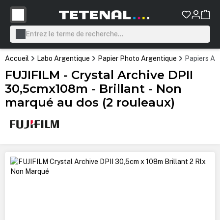
tenu principal
Accueil
Labo Argentique
Papier Photo Argentique
Papiers Ar
FUJIFILM - Crystal Archive DPII
30,5cmx108m - Brillant - Non
marqué au dos (2 rouleaux)
Ignorer la galerie d'images