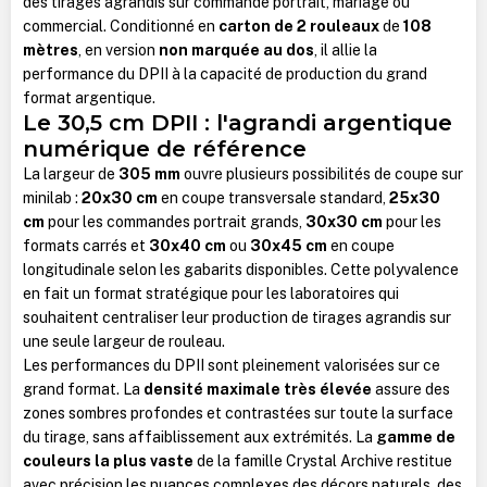
des tirages agrandis sur commande portrait, mariage ou
commercial. Conditionné en
carton de 2 rouleaux
de
108
mètres
, en version
non marquée au dos
, il allie la
performance du DPII à la capacité de production du grand
format argentique.
Le 30,5 cm DPII : l'agrandi argentique
numérique de référence
La largeur de
305 mm
ouvre plusieurs possibilités de coupe sur
minilab :
20x30 cm
en coupe transversale standard,
25x30
cm
pour les commandes portrait grands,
30x30 cm
pour les
formats carrés et
30x40 cm
ou
30x45 cm
en coupe
longitudinale selon les gabarits disponibles. Cette polyvalence
en fait un format stratégique pour les laboratoires qui
souhaitent centraliser leur production de tirages agrandis sur
une seule largeur de rouleau.
Les performances du DPII sont pleinement valorisées sur ce
grand format. La
densité maximale très élevée
assure des
zones sombres profondes et contrastées sur toute la surface
du tirage, sans affaiblissement aux extrémités. La
gamme de
couleurs la plus vaste
de la famille Crystal Archive restitue
avec précision les nuances complexes des décors naturels, des