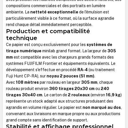
compositions commerciales et des portraits en lumière
ambiante. La
netteté exceptionnelle
de l'émulsion est
particulièrement visible à ce format, où la surface agrandie
rend chaque détail immédiatement perceptible.
Production et compatibilité
technique
Ce papier est conçu exclusivement pour les
systèmes de
tirage numérique
minilab grand format. La largeur de
305
mm
est compatible avec les chargeurs grands formats des
systèmes FUJIFILM Frontier et équipements équivalents. Le
développement s'effectue en procédé
RA-4
(ou traitement
Fuji Hunt CP-RA), sur
noyau 2 pouces (51 mm)
.
Avec
108 mètres
par rouleau en largeur
305 mm
, chaque
rouleau produit environ
360 tirages 20x30 cm
ou
240
tirages 30x40 cm
. Le carton de
2 rouleaux
(environ
16,9 kg
)
représente un stock adapté aux structures produisant des
agrandis en volume régulier. Le papier est
non marqué au dos
,
convenant aux livraisons en marque propre ou aux productions
grand compte sans identification de support.
Stabilité et affichage professionnel