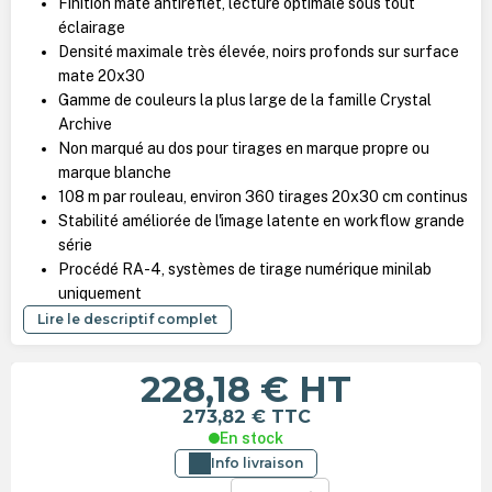
Finition mate antireflet, lecture optimale sous tout
éclairage
Densité maximale très élevée, noirs profonds sur surface
mate 20x30
Gamme de couleurs la plus large de la famille Crystal
Archive
Non marqué au dos pour tirages en marque propre ou
marque blanche
108 m par rouleau, environ 360 tirages 20x30 cm continus
Stabilité améliorée de l'image latente en workflow grande
série
Procédé RA-4, systèmes de tirage numérique minilab
uniquement
Lire le descriptif complet
228,18 €
HT
273,82 €
TTC
En stock
Info livraison