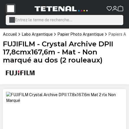
tenu principal
Accueil
Labo Argentique
Papier Photo Argentique
Papiers Ar
FUJIFILM - Crystal Archive DPII
17,8cmx167,6m - Mat - Non
marqué au dos (2 rouleaux)
Ignorer la galerie d'images