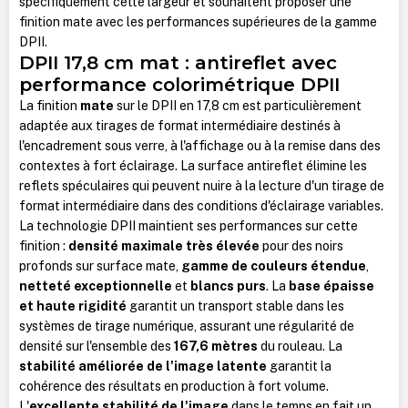
spécifiquement cette largeur et souhaitent proposer une
finition mate avec les performances supérieures de la gamme
DPII.
DPII 17,8 cm mat : antireflet avec
performance colorimétrique DPII
La finition
mate
sur le DPII en 17,8 cm est particulièrement
adaptée aux tirages de format intermédiaire destinés à
l'encadrement sous verre, à l'affichage ou à la remise dans des
contextes à fort éclairage. La surface antireflet élimine les
reflets spéculaires qui peuvent nuire à la lecture d'un tirage de
format intermédiaire dans des conditions d'éclairage variables.
La technologie DPII maintient ses performances sur cette
finition :
densité maximale très élevée
pour des noirs
profonds sur surface mate,
gamme de couleurs étendue
,
netteté exceptionnelle
et
blancs purs
. La
base épaisse
et haute rigidité
garantit un transport stable dans les
systèmes de tirage numérique, assurant une régularité de
densité sur l'ensemble des
167,6 mètres
du rouleau. La
stabilité améliorée de l'image latente
garantit la
cohérence des résultats en production à fort volume.
L'
excellente stabilité de l'image
dans le temps en fait un