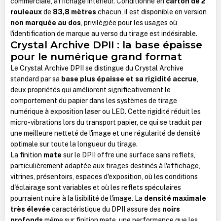
commerciale, affichage intérieur. Conditionné en
carton de 2
rouleaux
de
83,8 mètres
chacun, il est disponible en version
non marquée au dos
, privilégiée pour les usages où
l'identification de marque au verso du tirage est indésirable.
Crystal Archive DPII : la base épaisse
pour le numérique grand format
Le Crystal Archive DPII se distingue du Crystal Archive
standard par sa
base plus épaisse et sa rigidité accrue
,
deux propriétés qui améliorent significativement le
comportement du papier dans les systèmes de tirage
numérique à exposition laser ou LED. Cette rigidité réduit les
micro-vibrations lors du transport papier, ce qui se traduit par
une meilleure netteté de l'image et une régularité de densité
optimale sur toute la longueur du tirage.
La finition
mate
sur le DPII offre une surface sans reflets,
particulièrement adaptée aux tirages destinés à l'affichage,
vitrines, présentoirs, espaces d'exposition, où les conditions
d'éclairage sont variables et où les reflets spéculaires
pourraient nuire à la lisibilité de l'image. La
densité maximale
très élevée
caractéristique du DPII assure des
noirs
profonds
même sur finition mate, une performance que les