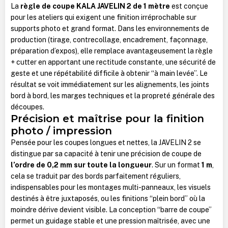
La
règle de coupe KALA JAVELIN 2 de 1 mètre
est conçue
pour les ateliers qui exigent une finition irréprochable sur
supports photo et grand format. Dans les environnements de
production (tirage, contrecollage, encadrement, façonnage,
préparation d’expos), elle remplace avantageusement la règle
+ cutter en apportant une rectitude constante, une sécurité de
geste et une répétabilité difficile à obtenir “à main levée”. Le
résultat se voit immédiatement sur les alignements, les joints
bord à bord, les marges techniques et la propreté générale des
découpes.
Précision et maîtrise pour la finition
photo / impression
Pensée pour les coupes longues et nettes, la JAVELIN 2 se
distingue par sa capacité à tenir une précision de coupe de
l’ordre de 0,2 mm sur toute la longueur
. Sur un format
1 m
,
cela se traduit par des bords parfaitement réguliers,
indispensables pour les montages multi-panneaux, les visuels
destinés à être juxtaposés, ou les finitions “plein bord” où la
moindre dérive devient visible. La conception “barre de coupe”
permet un guidage stable et une pression maîtrisée, avec une