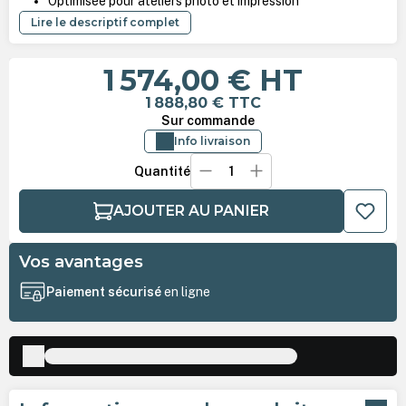
Optimisée pour ateliers photo et impression
Lire le descriptif complet
1 574,00 €
HT
1 888,80 €
TTC
Sur commande
Info livraison
Quantité
AJOUTER AU PANIER
Vos avantages
Paiement sécurisé
en ligne