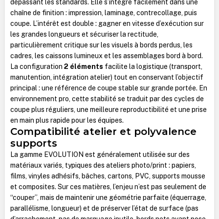
dépassant les standards. Elle s’intègre facilement dans une
chaîne de finition : impression, laminage, contrecollage, puis
coupe. L’intérêt est double : gagner en vitesse d’exécution sur
les grandes longueurs et sécuriser la rectitude,
particulièrement critique sur les visuels à bords perdus, les
cadres, les caissons lumineux et les assemblages bord à bord.
La configuration
2 éléments
facilite la logistique (transport,
manutention, intégration atelier) tout en conservant l’objectif
principal : une référence de coupe stable sur grande portée. En
environnement pro, cette stabilité se traduit par des cycles de
coupe plus réguliers, une meilleure reproductibilité et une prise
en main plus rapide pour les équipes.
Compatibilité atelier et polyvalence
supports
La gamme EVOLUTION est généralement utilisée sur des
matériaux variés, typiques des ateliers photo/print : papiers,
films, vinyles adhésifs, bâches, cartons, PVC, supports mousse
et composites. Sur ces matières, l’enjeu n’est pas seulement de
“couper”, mais de maintenir une géométrie parfaite (équerrage,
parallélisme, longueur) et de préserver l’état de surface (pas
d’arrachement, pas de marquage inutile, bords nets avant pose