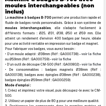
moules interchangeables (non
inclus)
La
machine à badges B-700
permet une production rapide et
fluide de badges ronds personnalisés. Grâce à son système de
moules interchangeables
, elle s'adapte facilement à
différents formats : Ø25, Ø31, Ø38, Ø50 et Ø59 mm. Elle
atteint un rendement d’environ 400 badges par heure, idéale
pour une activité rentable en impression sur badge et magnet.
Pour fabriquer vos badges, vous aurez besoin :
• D’un moule adapté : Ø38mm (Réf : GA000738) –
voir la fiche
ou Ø59mm (Réf : GA000759) –
voir la fiche
• D’un outil de découpe CM-500 (Réf : GA00802) –
voir la fiche
• De consommables : badges magnets Ø38mm (Réf :
GA000138), badges avec épingles Ø38mm (Réf : GA000238),
badges épingles Ø59mm (Réf : GA000259)
Mode d'emploi :
1. Créez et imprimez votre visuel, puis découpez-le avec le CM-
500.
2. Utilisez un papier de plus de 80 g pour une meilleure qualité.
3. Positionnez les composants dans la première matrice et