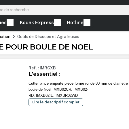
ues
Kodak Express
Hotline
mation
Outils de Découpe et Agrafeuses
CE POUR BOULE DE NOEL
Ref. : IMRCXB
L'essentiel :
Cutter pince emporte pièce forme ronde 80 mm de diamètre
boule de Noël IMXB02CR, IMXB02-
RD, IMXB02IE, IMXBR02WD
Lire le descriptif complet