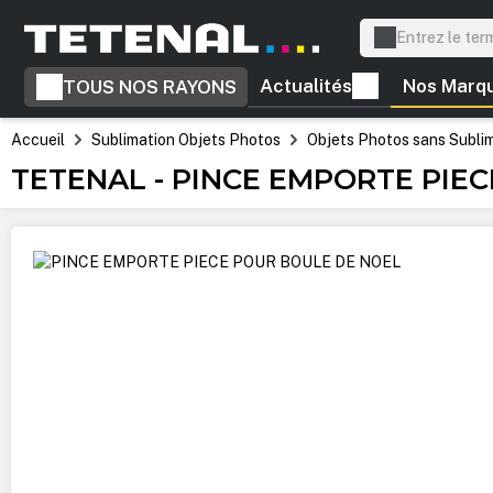
recherche
Passer à la navigation principale
Actualités
Nos Marq
TOUS NOS RAYONS
Accueil
Sublimation Objets Photos
Objets Photos sans Subli
TETENAL - PINCE EMPORTE PIE
Ignorer la galerie d'images